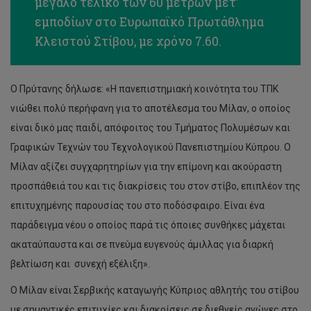
μεγάλο τελικό των 60 μέτρων μετ’
εμποδίων στο Ευρωπαϊκό Πρωτάθλημα
Κλειστού Στίβου, με χρόνο 7.60.
Ο Πρύτανης δήλωσε: «Η πανεπιστημιακή κοινότητα του ΤΠΚ
νιώθει πολύ περήφανη για το αποτέλεσμα του Μίλαν, ο οποίος
είναι δικό μας παιδί, απόφοιτος του Τμήματος Πολυμέσων και
Γραφικών Τεχνών του Τεχνολογικού Πανεπιστημίου Κύπρου. Ο
Μίλαν αξίζει συγχαρητηρίων για την επίμονη και ακούραστη
προσπάθειά του και τις διακρίσεις του στον στίβο, επιπλέον της
επιτυχημένης παρουσίας του στο ποδόσφαιρο. Είναι ένα
παράδειγμα νέου ο οποίος παρά τις όποιες συνθήκες μάχεται
ακαταύπαυστα και σε πνεύμα ευγενούς άμιλλας για διαρκή
βελτίωση και συνεχή εξέλιξη».
Ο Μίλαν είναι Σερβικής καταγωγής Κύπριος αθλητής του στίβου
με σημαντικές επιτυχίες και διακρίσεις σε διεθνείς αγώνες στο