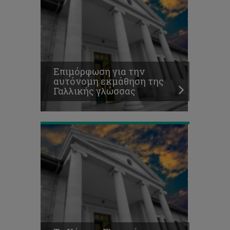
Το
Κέντρο
Γλωσσών
του
ΤΕΠΑΚ
γιορτάζει
και
Επιμόρφωση για την
φέτος
αυτόνομη εκμάθηση της
τον
Γαλλικής γλώσσας
μήνα
Γαλλοφωνίας