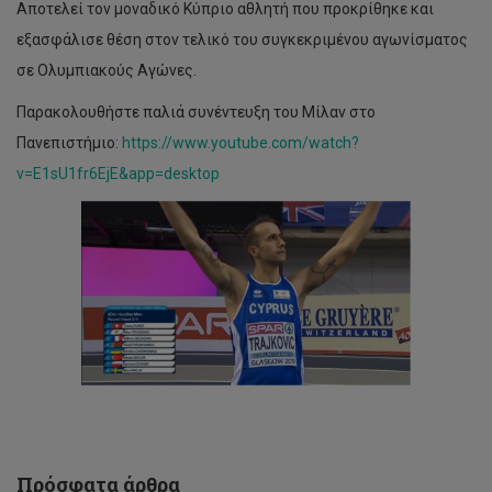
Αποτελεί τον μοναδικό Κύπριο αθλητή που προκρίθηκε και
εξασφάλισε θέση στον τελικό του συγκεκριμένου αγωνίσματος
σε Ολυμπιακούς Αγώνες.
Παρακολουθήστε παλιά συνέντευξη του Μίλαν στο
Πανεπιστήμιο:
https://www.youtube.com/watch?
v=E1sU1fr6EjE&app=desktop
Νέο
ερευνητικό
έργο
για
Βιώσιμη
Αστική
Διακυβέρνηση
φέρνει
μαζί
Τεχνολογικό
Πανεπιστήμιο
Κύπρου,
Πανεπιστήμιο
Κύπρου
Πρόσφατα άρθρα