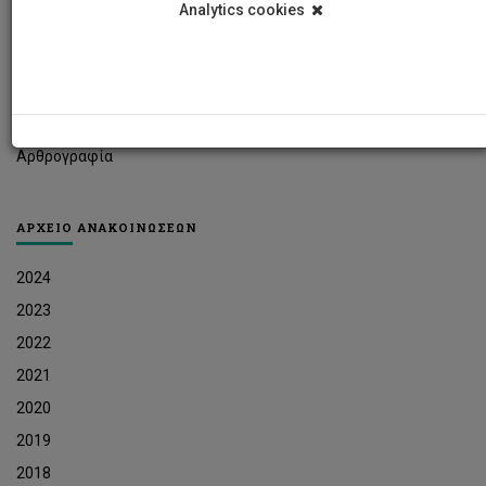
Analytics cookies
Φοιτητικά Νέα
Ερευνητικά Νέα
Ευκαιρίες Εργοδότησης
Δελτία Τύπου
Αρθρογραφία
ΑΡΧΕΙΟ ΑΝΑΚΟΙΝΩΣΕΩΝ
2024
2023
2022
2021
2020
2019
2018