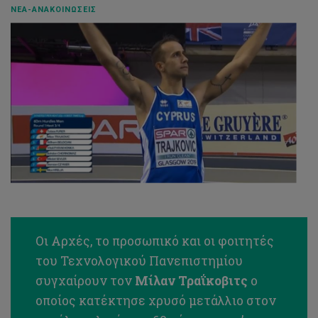
ΝΈΑ-ΑΝΑΚΟΙΝΏΣΕΙΣ
Οι Αρχές, το προσωπικό και οι φοιτητές
του Τεχνολογικού Πανεπιστημίου
συγχαίρουν τον
Μίλαν Τραΐκοβιτς
ο
οποίος κατέκτησε χρυσό μετάλλιο στον