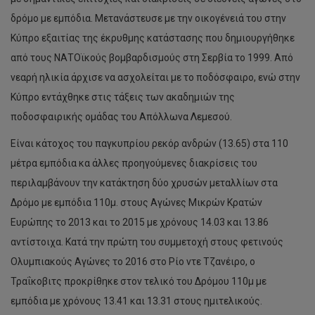
δρόμο με εμπόδια. Μετανάστευσε με την οικογένειά του στην
Κύπρο εξαιτίας της έκρυθμης κατάστασης που δημιουργήθηκε
από τους ΝΑΤΟϊκούς βομβαρδισμούς στη Σερβία το 1999. Από
νεαρή ηλικία άρχισε να ασχολείται με το ποδόσφαιρο, ενώ στην
Κύπρο εντάχθηκε στις τάξεις των ακαδημιών της
ποδοσφαιρικής ομάδας του Απόλλωνα Λεμεσού.
Είναι κάτοχος του παγκυπρίου ρεκόρ ανδρών (13.65) στα 110
μέτρα εμπόδια κα άλλες προηγούμενες διακρίσεις του
περιλαμβάνουν την κατάκτηση δύο χρυσών μεταλλίων στα
Δρόμο με εμπόδια 110μ. στους Αγώνες Μικρών Κρατών
Ευρώπης το 2013 και το 2015 με χρόνους 14.03 και 13.86
αντίστοιχα. Κατά την πρώτη του συμμετοχή στους φετινούς
Ολυμπιακούς Αγώνες το 2016 στο Ρίο ντε Τζανέιρο, o
Τραΐκοβιτς προκρίθηκε στον τελικό του Δρόμου 110μ με
εμπόδια με χρόνους 13.41 και 13.31 στους ημιτελικούς.