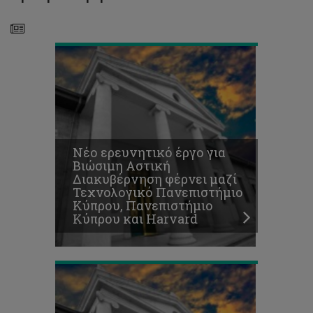
και
Harvard
Επιμόρφωση
Νέο ερευνητικό έργο για
για
Βιώσιμη Αστική
την
Διακυβέρνηση φέρνει μαζί
αυτόνομη
Τεχνολογικό Πανεπιστήμιο
εκμάθηση
Κύπρου, Πανεπιστήμιο
της
Κύπρου και Harvard
Γαλλικής
γλώσσας