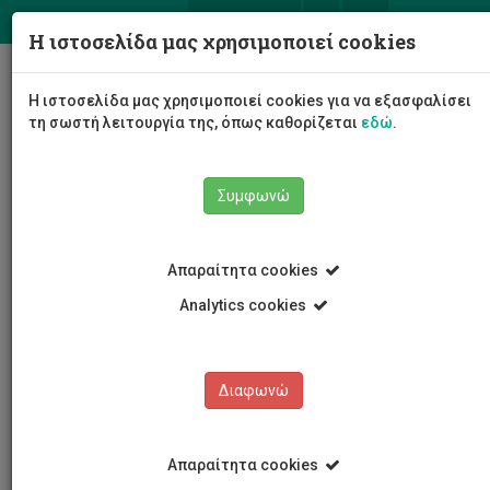
ΕΛ
EN
Η ιστοσελίδα μας χρησιμοποιεί cookies
Togg
Η ιστοσελίδα μας χρησιμοποιεί cookies για να εξασφαλίσει
navig
τη σωστή λειτουργία της, όπως καθορίζεται
εδώ
.
Συμφωνώ
Νέα και Ανακοινώσεις
Άρθρο
Απαραίτητα cookies
Analytics cookies
Διαφωνώ
ΚΑΤΗΓΟΡΙΕΣ
Νέα και Ανακοινώσεις
Απαραίτητα cookies
Συνέδρια