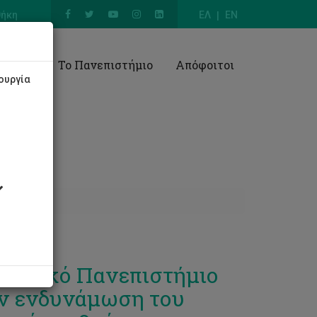
θήκη
ΕΛ
EN
Έρευνα
Το Πανεπιστήμιο
Απόφοιτοι
ουργία
ολογικό Πανεπιστήμιο
ν ενδυνάμωση του