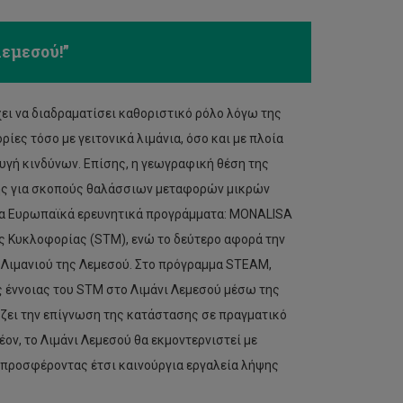
Λεμεσού!”
έχει να διαδραματίσει καθοριστικό ρόλο λόγω της
ς τόσο με γειτονικά λιμάνια, όσο και με πλοία
υγή κινδύνων. Επίσης, η γεωγραφική θέση της
ης για σκοπούς θαλάσσιων μεταφορών μικρών
 τα Ευρωπαϊκά ερευνητικά προγράμματα: MONALISA
ς Κυκλοφορίας (STM), ενώ το δεύτερο αφορά την
 Λιμανιού της Λεμεσού. Στο πρόγραμμα STEAM,
 έννοιας του STM στο Λιμάνι Λεμεσού μέσω της
ει την επίγνωση της κατάστασης σε πραγματικό
ον, το Λιμάνι Λεμεσού θα εκμοντερνιστεί με
 προσφέροντας έτσι καινούργια εργαλεία λήψης