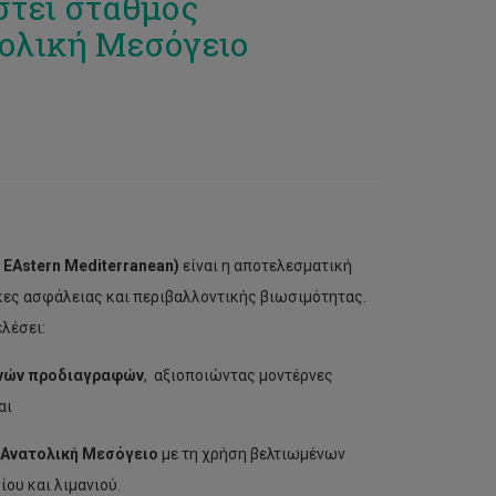
στεί σταθμός
ολική Μεσόγειο
e
EAstern
Mediterranean)
είναι η αποτελεσματική
κες ασφάλειας και περιβαλλοντικής βιωσιμότητας.
λέσει:
νών προδιαγραφών
, αξιοποιώντας μοντέρνες
αι
Ανατολική Μεσόγειο
με τη χρήση βελτιωμένων
ου και λιμανιού.