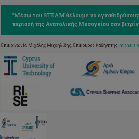
“Μέσω του STEAM θέλουμε να εγκαθιδρύσουμε
περιοχή της Ανατολικής Μεσογείου σαν βιτρίνα
Επικοινωνία: Μιχάλης Μιχαηλίδης, Επίκουρος Καθηγητής,
michalis.
Άνοιξαν
οι
αιτήσεις
για
το
Climate-
KIC
Journey!
Το
μεγαλύτερο
θερινό
Κ
εκπαιδευτικό
ά
πρόγραμμα