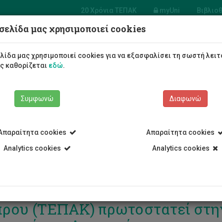
20 Χρόνια ΤΕΠΑΚ
myUni
Βιβλιο
σελίδα μας χρησιμοποιεί cookies
Φοιτητές/τριες
Σπουδές
λίδα μας χρησιμοποιεί cookies για να εξασφαλίσει τη σωστή λειτ
ως καθορίζεται
εδώ
.
Συμφωνώ
Διαφωνώ
Απαραίτητα cookies
Απαραίτητα cookies
Analytics cookies
Analytics cookies
υνητικό Έργο STEAM: Το Τεχν
ρου (ΤΕΠΑΚ) πρωτοστατεί στη