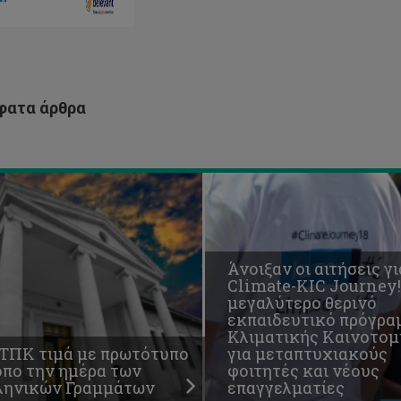
Κλιματικής
ωτότυπο
Καινοτομίας
όπο
για
ν
μεταπτυχιακούς
έρα
φοιτητές
ν
και
ατα άρθρα
ληνικών
νέους
αμμάτων
επαγγελματίες
Άνοιξαν οι αιτήσεις γι
Climate-KIC Journey!
μεγαλύτερο θερινό
εκπαιδευτικό πρόγρα
Κλιματικής Καινοτομ
 ΤΠΚ τιμά με πρωτότυπο
για μεταπτυχιακούς
όπο την ημέρα των
φοιτητές και νέους
ληνικών Γραμμάτων
επαγγελματίες