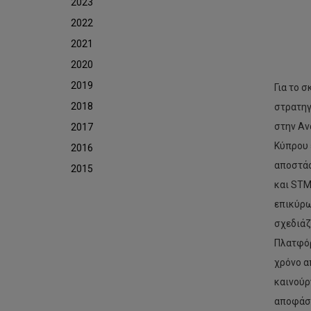
2023
2022
2021
2020
2019
Για το σ
2018
στρατηγ
στην Αν
2017
Κύπρου 
2016
αποστάσ
2015
και STM
επικύρω
σχεδιάζ
Πλατφόρ
χρόνο α
καινούρ
αποφάσε