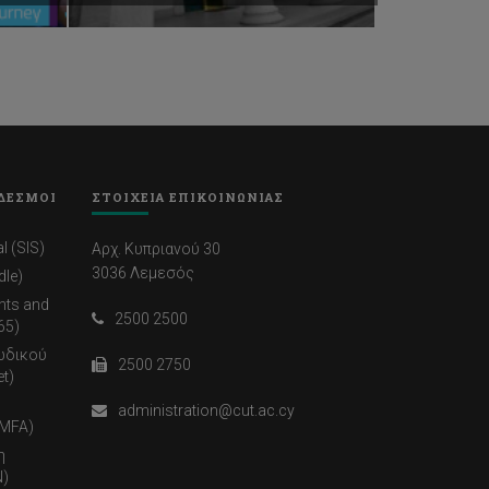
ΔΕΣΜΟΙ
ΣΤΟΙΧΕΙΑ ΕΠΙΚΟΙΝΩΝΙΑΣ
l (SIS)
Αρχ. Κυπριανού 30
3036 Λεμεσός
dle)
nts and
2500 2500
65)
ωδικού
2500 2750
t)
administration@cut.ac.cy
(MFA)
η
)