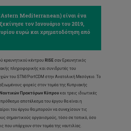
Astern Mediterranean) είναι ένα
ξεκίνησε τον Ιανουάριο του 2019,
μυρίου ευρώ και χρηματοδότηση από
ού ερευνητικού κέντρου
RISE
σαν Ερευνητικός
ιακής πληροφορικής και συνιδρυτές του
ρχών του STM/PortCDM στην Ανατολική Μεσόγειο. Το
αξιωμένους φορείς στον τομέα της Κυπριακής
 Ναυτικών Πρακτόρων
Κύπρου
και τρεις ιδιωτικές
οπρόθεσμο αποτέλεσμα του έργου θα είναι η
ταίροι του έργου θα μπορούν να συνεχίσουν τις
ους σημαντικούς οργανισμούς, τόσο σε τοπικό, όσο
εις που υπάρχουν στον τομέα της ναυτιλίας.