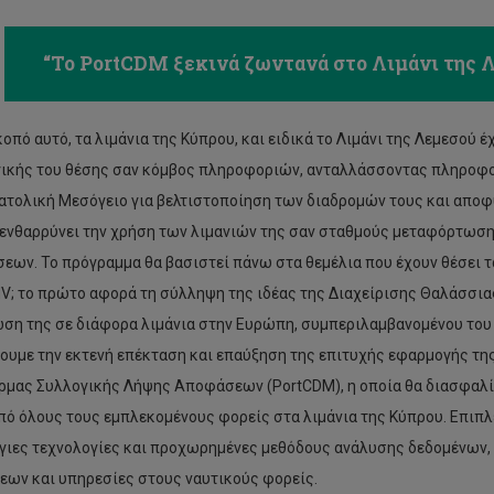
“Το PortCDM ξεκινά ζωντανά στο Λιμάνι της 
κοπό αυτό, τα λιμάνια της Κύπρου, και ειδικά το Λιμάνι της Λεμεσού 
ικής του θέσης σαν κόμβος πληροφοριών, ανταλλάσσοντας πληροφορίε
ατολική Μεσόγειο για βελτιστοποίηση των διαδρομών τους και αποφ
ενθαρρύνει την χρήση των λιμανιών της σαν σταθμούς μεταφόρτωσ
εων. Το πρόγραμμα θα βασιστεί πάνω στα θεμέλια που έχουν θέσει
V; το πρώτο αφορά τη σύλληψη της ιδέας της Διαχείρισης Θαλάσσια
ση της σε διάφορα λιμάνια στην Ευρώπη, συμπεριλαμβανομένου του
ουμε την εκτενή επέκταση και επαύξηση της επιτυχής εφαρμογής της
μας Συλλογικής Λήψης Αποφάσεων (PortCDM), η οποία θα διασφαλίζ
πό όλους τους εμπλεκομένους φορείς στα λιμάνια της Κύπρου. Επιπλέ
γιες τεχνολογίες και προχωρημένες μεθόδους ανάλυσης δεδομένων,
ων και υπηρεσίες στους ναυτικούς φορείς.