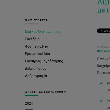
Λιμ
μετ
ΚΑΤΗΓΟΡΙΕΣ
Νέα και Ανακοινώσεις
Συνέδρια
Φοιτητικά Νέα
Wed Jan 2
ΝΈΑ-ΑΝΑ
Ερευνητικά Νέα
O γενικ
Ευκαιρίες Εργοδότησης
διαχείρ
Δελτία Τύπου
Πιο συγ
Αρθρογραφία
έ
ψ
ΑΡΧΕΙΟ ΑΝΑΚΟΙΝΩΣΕΩΝ
έν
2024
υ