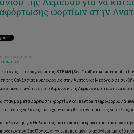
ανιού της Λεμεσού για να κατα
αφόρτωσης φορτίων στην Ανατ
3 08:30:00 EET 2019
ΚΟΙΝΏΣΕΙΣ
ός στόχος του προγράμματος
STEAM (
Sea
Traffic
management
in
th
ιση της θαλάσσιας κυκλοφορίας στην Ανατολική Μεσόγειο σε συνθή
κεκριμένα, η ανάπτυξη του
Λιμανιού της Λεμεσού
έτσι ώστε να αποτε
να
σταθμό μεταφόρτωσης φορτίων
και
κέντρο πληροφοριών διεθ
ηφιακές τεχνολογίες που έχουν εισαχθεί στον τομέα της ναυτιλίας, κ
α πόλο έλξης για
θαλάσσιες μεταφορές μικρών αποστάσεων
στην
πηρεσιών που βασίζονται στην τυποποιημένη διασύνδεση μεταξύ πλοί