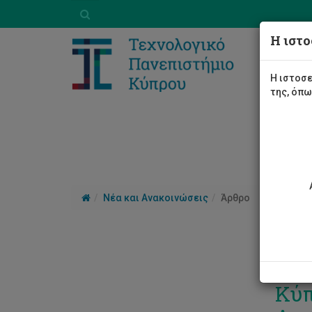
Η ιστο
Η ιστοσε
της, όπ
Νέα και Ανακοινώσεις
Άρθρο
Ερε
Κύπ