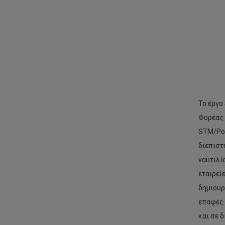
Το έργο
Φορέας 
STM/Por
διεπιστ
ναυτιλί
εταιρείε
δημιουρ
επαφές 
και σε 