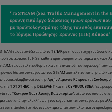
“Το STEAM (Sea Traffic Management in the E
ερευνητικό έργο διάρκειας τριών χρόνων που 
με προϋπολογισμό της τάξης του ενός εκατομ
το Ίδρυμα Προώθησης Έρευνας (ΙΠΕ) Κύπρου.”
 STEAM θα συντονίζεται από το
ΤΕΠΑΚ
με τη συμμετοχή του Σουηδικ
του Εξωτερικού. Το RISE, καθότι πρωτοπόρος στον τομέα της ναυτιλ
tCDM, θα συμβάλει καθοριστικά στην ανάπτυξη και εφαρμογή των α
ημονικό δίκτυο συνεργασίας του STEAM αποτελείται επίσης από κατ
ας συμπεριλαμβανομένου της
Αρχής Λιμένων Κύπρου
, τον
Σύνδεσμο
ς: την
TOTOTHEO
, την
DELEVANT
και την
CYPRUSUBSEA
. Ένα μακρ
γία του
“Κέντρου Ναυτιλιακής Καινοτομίας”
, μέσω του οποίου οι ε
μετά και από την ολοκλήρωση του έργου, και τις συνεργασίες με άλλ
διεθνές επίπεδο, έτσι ώστε να αντιμετωπιστούν ολιστικά οι προκλήσ