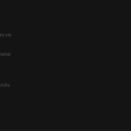
ης και
τασίας
ελίδα