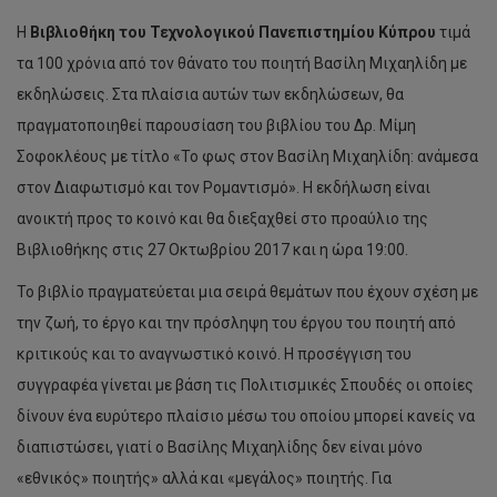
Η
Βιβλιοθήκη του Τεχνολογικού Πανεπιστημίου Κύπρου
τιμά
τα 100 χρόνια από τον θάνατο του ποιητή Βασίλη Μιχαηλίδη με
εκδηλώσεις. Στα πλαίσια αυτών των εκδηλώσεων, θα
πραγματοποιηθεί παρουσίαση του βιβλίου του Δρ. Μίμη
Σοφοκλέους με τίτλο «Το φως στον Βασίλη Μιχαηλίδη: ανάμεσα
στον Διαφωτισμό και τον Ρομαντισμό». Η εκδήλωση είναι
ανοικτή προς το κοινό και θα διεξαχθεί στο προαύλιο της
Βιβλιοθήκης στις 27 Οκτωβρίου 2017 και η ώρα 19:00.
Το βιβλίο πραγματεύεται μια σειρά θεμάτων που έχουν σχέση με
την ζωή, το έργο και την πρόσληψη του έργου του ποιητή από
κριτικούς και το αναγνωστικό κοινό. Η προσέγγιση του
συγγραφέα γίνεται με βάση τις Πολιτισμικές Σπουδές οι οποίες
δίνουν ένα ευρύτερο πλαίσιο μέσω του οποίου μπορεί κανείς να
διαπιστώσει, γιατί ο Βασίλης Μιχαηλίδης δεν είναι μόνο
«εθνικός» ποιητής» αλλά και «μεγάλος» ποιητής. Για