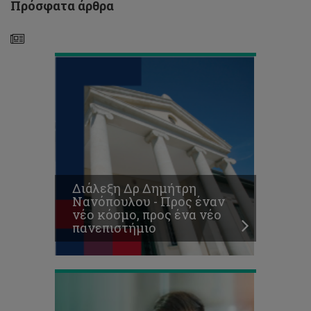
Πρόσφατα άρθρα
νέο
πανεπιστήμιο
Προκήρυξη
Θέσεων
για
Μεταπτυχιακές
Σπουδές
Διάλεξη Δρ Δημήτρη
Επιπέδου
Νανόπουλου - Προς έναν
Μάστερ
νέο κόσμο, προς ένα νέο
(ΜΑ/MSc)
πανεπιστήμιο
2018-
19