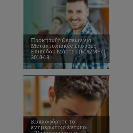
Κυκλοφόρησε
το
ενημερωτικό
έντυπο
«Πληροφορίες
για
υποψήφιους
Προκήρυξη Θέσεων για
μεταπτυχιακούς
Μεταπτυχιακές Σπουδές
φοιτητές
Επιπέδου Μάστερ (ΜΑ/MSc)
επιπέδου
2018-19
Μάστερ
2018/2019»
Κυκλοφόρησε το
ενημερωτικό έντυπο
«Πληροφορίες για