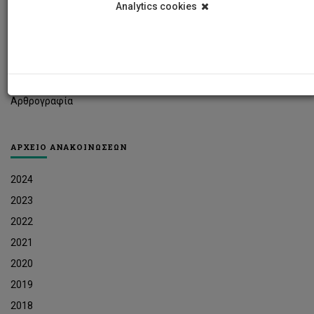
Analytics cookies
Φοιτητικά Νέα
Ερευνητικά Νέα
Ευκαιρίες Εργοδότησης
Δελτία Τύπου
Αρθρογραφία
ΑΡΧΕΙΟ ΑΝΑΚΟΙΝΩΣΕΩΝ
2024
2023
2022
2021
2020
2019
2018