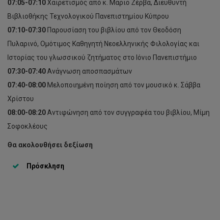
07:05-07:10
Χαιρετισμός από κ. Μάριο Ζέρβα, Διευθυντή
Βιβλιοθήκης Τεχνολογικού Πανεπιστημίου Κύπρου
07:10-07:30
Παρουσίαση του βιβλίου από τον Θεοδόση
Πυλαρινό, Ομότιμος Καθηγητή Νεοελληνικής Φιλολογίας και
Ιστορίας του γλωσσικού ζητήματος στο Ιόνιο Πανεπιστήμιο
07:30-07:40
Ανάγνωση αποσπασμάτων
07:40-08:00
Μελοποιημένη ποίηση από τον μουσικό κ. Σάββα
Χρίστου
08:00-08:20
Αντιφώνηση από τον συγγραφέα του βιβλίου, Μίμη
Διάλεξη
Σοφοκλέους
Δρ
Δημήτρη
Θα ακολουθήσει δεξίωση
Νανόπουλου
-
Πρόσκληση
Προς
έναν
νέο
κόσμο,
προς
ένα