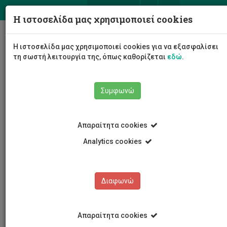
ΕΛ
EN
Η ιστοσελίδα μας χρησιμοποιεί cookies
Togg
Η ιστοσελίδα μας χρησιμοποιεί cookies για να εξασφαλίσει
navig
τη σωστή λειτουργία της, όπως καθορίζεται
εδώ
.
Συμφωνώ
Νέα και Ανακοινώσεις
Άρθρο
Απαραίτητα cookies
Analytics cookies
Διαφωνώ
ΚΑΤΗΓΟΡΙΕΣ
Νέα και Ανακοινώσεις
Απαραίτητα cookies
Συνέδρια