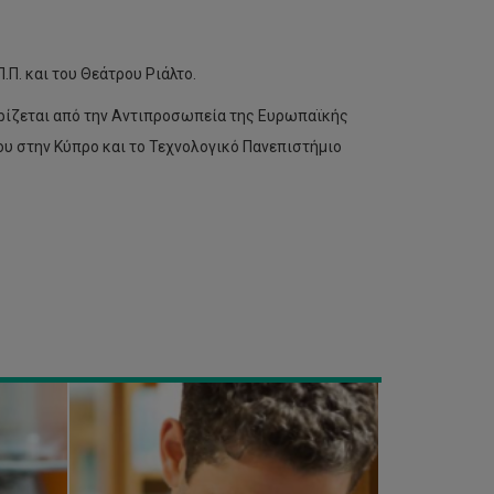
Π. και του Θεάτρου Ριάλτο.
Κυκλοφόρησε
τηρίζεται από την Αντιπροσωπεία της Ευρωπαϊκής
το
ενημερωτικό
υ στην Κύπρο και το Τεχνολογικό Πανεπιστήμιο
έντυπο
«Πληροφορίες
για
υποψήφιους
μεταπτυχιακούς
φοιτητές
επιπέδου
Μάστερ
2018/2019»