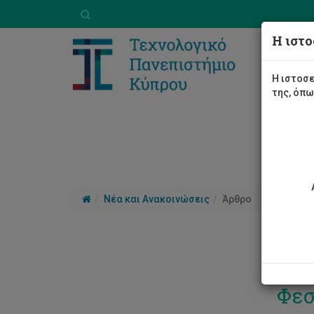
Η ιστο
Η ιστοσε
της, όπ
Νέα και Ανακοινώσεις
Άρθρο
Από
Φεσ