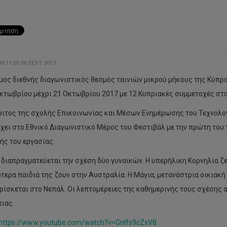
4 11:01:00 EEST 2017
μος διεθνής διαγωνιστικός θεσμός ταινιών μικρού μήκους της Κύπρου
Οκτωβρίου μέχρι 21 Οκτωβρίου 2017 με 12 Κυπριακές συμμετοχές στο
ιτος της σχολής Επικοινωνίας και Μέσων Ενημέρωσης του Τεχνολο
χει στο Εθνικό Διαγωνιστικό Μέρος του Φεστιβάλ με την πρώτη του τα
ής του εργασίας.
α διαπραγματεύεται την σχέση δύο γυναικών. Η υπερήλικη Κορνηλία ζε
τερα παιδιά της ζουν στην Αυστραλία. Η Μάγια, μετανάστρια οικιακή 
βρίσκεται στο Νεπάλ. Οι λεπτομέρειες της καθημερινής τους σχέσης 
ειας.
https://www.youtube.com/watch?v=Gnlfs9cZxV8