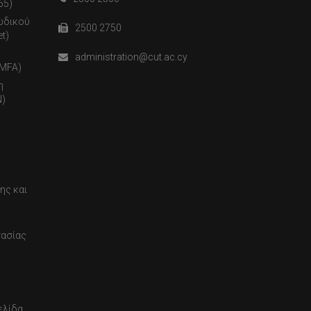
65)
ωδικού
2500 2750
t)
administration@cut.ac.cy
(MFA)
η
)
ης και
τασίας
ελίδα