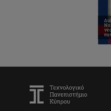
Δι
Να
νέο
πα