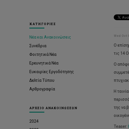
ΚΑΤΗΓΟΡΙΕΣ
Wed Oct 0
Νέα και Ανακοινώσεις
Ο επίση
Συνέδρια
τις 14 
Φοιτητικά Νέα
Ερευνητικά Νέα
Ο απόφο
Ευκαιρίες Εργοδότησης
συμμετέ
Δελτία Τύπου
πτυχιακ
Αρθρογραφία
Η ταινί
περισσό
της να 
ΑΡΧΕΙΟ ΑΝΑΚΟΙΝΩΣΕΩΝ
οικογέν
2024
Teaser: