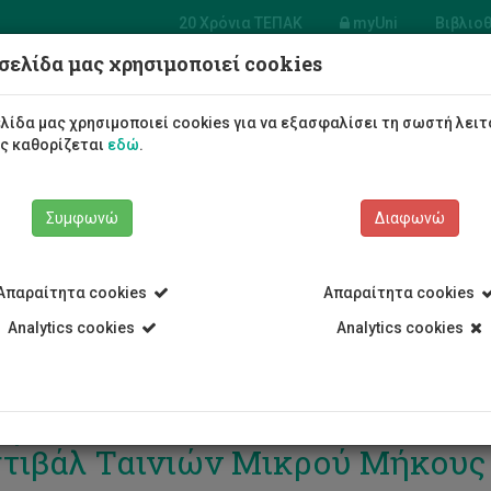
20 Χρόνια ΤΕΠΑΚ
myUni
Βιβλιο
σελίδα μας χρησιμοποιεί cookies
Φοιτητές/τριες
Σπουδές
λίδα μας χρησιμοποιεί cookies για να εξασφαλίσει τη σωστή λειτ
ως καθορίζεται
εδώ
.
Συμφωνώ
Διαφωνώ
Απαραίτητα cookies
Απαραίτητα cookies
Analytics cookies
Analytics cookies
φοιτος του ΤΕΠΑΚ συμμετέχει 
τιβάλ Ταινιών Μικρού Μήκους