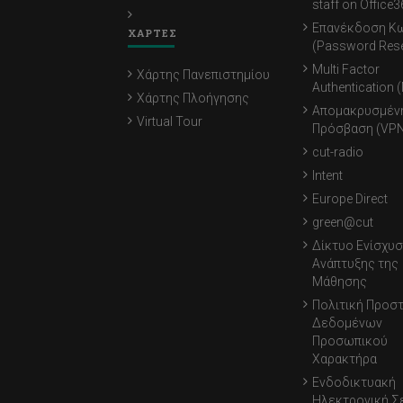
staff on Office3
Επανέκδοση Κ
ΧΑΡΤΕΣ
(Password Rese
Multi Factor
Χάρτης Πανεπιστημίου
Authentication 
Χάρτης Πλοήγησης
Απομακρυσμέν
Virtual Tour
Πρόσβαση (VPN
cut-radio
Intent
Europe Direct
green@cut
Δίκτυο Ενίσχυσ
Ανάπτυξης της
Μάθησης
Πολιτική Προσ
Δεδομένων
Προσωπικού
Χαρακτήρα
Ενδοδικτυακή
Ηλεκτρονική Σ