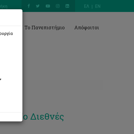
θήκη
ΕΛ
EN
Έρευνα
Το Πανεπιστήμιο
Απόφοιτοι
ουργία
στο 7ο Διεθνές