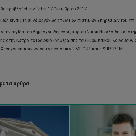
α θα προβληθεί την Τρίτη 17 Οκτωβρίου 2017.
ιβάλ είναι μια συνδιοργάνωση των Πολιτιστικών Υπηρεσιών του Υπ.Π.
λεξη
πό την αιγίδα του Δημάρχου Λεμεσού, κυρίου Νίκου Νικολαΐδη και σ
μήτρη
νόπουλου
Προκήρυξη
ής στην Κύπρο, το Γραφείο Ενημέρωσης του Ευρωπαϊκού Κοινοβουλίο
Θέσεων
 Χορηγοί επικοινωνίας τo περιοδικό TIME OUT και ο SUPER FM.
ος
για
αν
Μεταπτυχιακές
ο
Σπουδές
μο,
Επιπέδου
ς
Μάστερ
α
(ΜΑ/MSc)
ατα άρθρα
ο
2018-
επιστήμιο
19