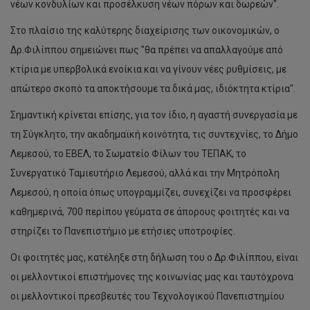
νέων κονδυλίων και προσέλκυση νέων πόρων και δωρεών".
Στο πλαίσιο της καλύτερης διαχείρισης των οικονομικών, ο
Δρ.Φιλίππου σημειώνει πως "θα πρέπει να απαλλαγούμε από
κτίρια με υπερβολικά ενοίκια και να γίνουν νέες ρυθμίσεις, με
απώτερο σκοπό τα αποκτήσουμε τα δικά μας, ιδιόκτητα κτίρια".
Σημαντική κρίνεται επίσης, για τον ίδιο, η αγαστή συνεργασία με
τη Σύγκλητο, την ακαδημαϊκή κοινότητα, τις συντεχνίες, το Δήμο
Λεμεσού, το ΕΒΕΛ, το Σωματείο Φίλων του ΤΕΠΑΚ, το
Συνεργατικό Ταμιευτήριο Λεμεσού, αλλά και την Μητρόπολη
Λεμεσού, η οποία όπως υπογραμμίζει, συνεχίζει να προσφέρει
καθημερινά, 700 περίπου γεύματα σε άπορους φοιτητές και να
στηρίζει το Πανεπιστήμιο με ετήσιες υποτροφίες.
Οι φοιτητές μας, κατέληξε στη δήλωση του ο Δρ.Φιλίππου, είναι
οι μελλοντικοί επιστήμονες της κοινωνίας μας και ταυτόχρονα
οι μελλοντικοί πρεσβευτές του Τεχνολογικού Πανεπιστημίου