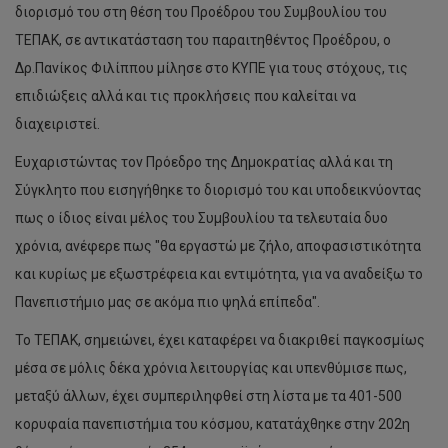
διορισμό του στη θέση του Προέδρου του Συμβουλίου του
ΤΕΠΑΚ, σε αντικατάσταση του παραιτηθέντος Προέδρου, ο
Δρ.Πανίκος Φιλίππου μίλησε στο ΚΥΠΕ για τους στόχους, τις
επιδιώξεις αλλά και τις προκλήσεις που καλείται να
διαχειριστεί.
Ευχαριστώντας τον Πρόεδρο της Δημοκρατίας αλλά και τη
Σύγκλητο που εισηγήθηκε το διορισμό του και υποδεικνύοντας
πως ο ίδιος είναι μέλος του Συμβουλίου τα τελευταία δυο
χρόνια, ανέφερε πως "θα εργαστώ με ζήλο, αποφασιστικότητα
και κυρίως με εξωστρέφεια και εντιμότητα, για να αναδείξω το
Πανεπιστήμιο μας σε ακόμα πιο ψηλά επίπεδα".
Το ΤΕΠΑΚ, σημειώνει, έχει καταφέρει να διακριθεί παγκοσμίως
μέσα σε μόλις δέκα χρόνια λειτουργίας και υπενθύμισε πως,
μεταξύ άλλων, έχει συμπεριληφθεί στη λίστα με τα 401-500
κορυφαία πανεπιστήμια του κόσμου, κατατάχθηκε στην 202η