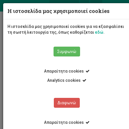
ΕΛ
EN
Η ιστοσελίδα μας χρησιμοποιεί cookies
Togg
Η ιστοσελίδα μας χρησιμοποιεί cookies για να εξασφαλίσει
navig
τη σωστή λειτουργία της, όπως καθορίζεται
εδώ
.
Συμφωνώ
Νέα και Ανακοινώσεις
Άρθρο
Απαραίτητα cookies
Analytics cookies
Διαφωνώ
ΚΑΤΗΓΟΡΙΕΣ
Νέα και Ανακοινώσεις
Απαραίτητα cookies
Συνέδρια