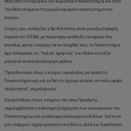
θέση από τα κορυφαία 354 ευρωπαϊκά πανεπιστήμια και στην
16η θέση ανάμεσα στα μικρά κορυφαία πανεπιστήμια του
κόσμου.
Στόχος μου, συνεχίζει ο Δρ.Φιλίππου, είναι μια εξωστρεφής
πορεία του ΤΕΠΑΚ, με περαιτέρω ανάδειξη του έργου που
επιτελεί, ώστε ο κόσμος να αντιληφθεί πως το Πανεπιστήμιο
έχει ξεπεράσει τις "παλιές αμαρτίες" και πλέον κοιτάζει
μπροστά σε ένα ελπιδοφόρο μέλλον.
"Προσδοκούμε όπως ο κόσμος αγκαλιάσει με αγάπη το
Πανεπιστήμιο μας και να δει ότι έχουμε φτάσει σε πολύ υψηλά
σκαλοπάτια", συμπλήρωσε.
Επιπρόσθετα, στους στόχους του νέου Προέδρου,
περιλαμβάνεται η καλύτερη διαχείριση των οικονομικών του
Πανεπιστημίου και η καλύτερη κατανομή κονδυλίων "ώστε να
μην υπάρχουν αχρησιμοποίητα κονδύλια, αλλά και διεκδίκηση