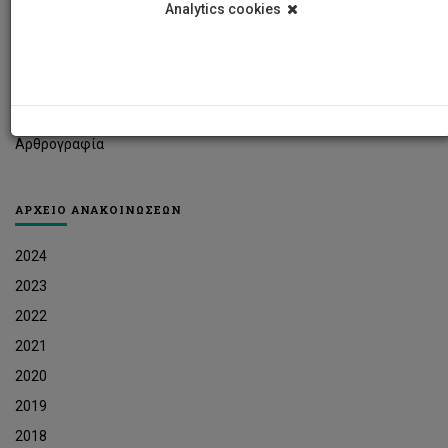
Analytics cookies
Φοιτητικά Νέα
Ερευνητικά Νέα
Ευκαιρίες Εργοδότησης
Δελτία Τύπου
Αρθρογραφία
ΑΡΧΕΙΟ ΑΝΑΚΟΙΝΩΣΕΩΝ
2024
2023
2022
2021
2020
2019
2018