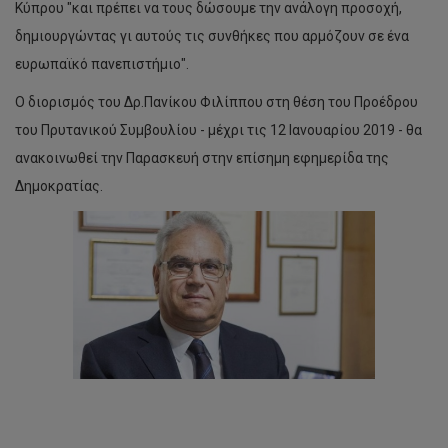
Κύπρου "και πρέπει να τους δώσουμε την ανάλογη προσοχή,
δημιουργώντας γι αυτούς τις συνθήκες που αρμόζουν σε ένα
ευρωπαϊκό πανεπιστήμιο".
Ο διορισμός του Δρ.Πανίκου Φιλίππου στη θέση του Προέδρου
του Πρυτανικού Συμβουλίου - μέχρι τις 12 Ιανουαρίου 2019 - θα
ανακοινωθεί την Παρασκευή στην επίσημη εφημερίδα της
Δημοκρατίας.
Διάλεξη
Δρ
Δημήτρη
Νανόπουλου
-
Προς
έναν
νέο
κόσμο,
προς