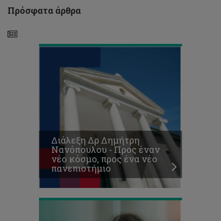
ένα
Πρόσφατα άρθρα
νέο
πανεπιστήμιο
Προκήρυξη
Θέσεων
για
Μεταπτυχιακές
Σπουδές
Διάλεξη Δρ Δημήτρη
Επιπέδου
Νανόπουλου - Προς έναν
Μάστερ
νέο κόσμο, προς ένα νέο
(ΜΑ/MSc)
πανεπιστήμιο
2018-
19