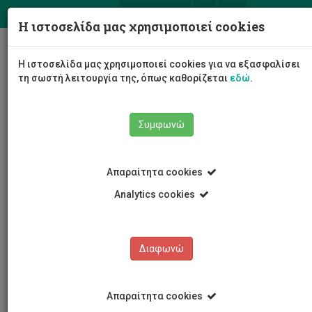
ΕΛ
EN
Η ιστοσελίδα μας χρησιμοποιεί cookies
Togg
Η ιστοσελίδα μας χρησιμοποιεί cookies για να εξασφαλίσει
navig
τη σωστή λειτουργία της, όπως καθορίζεται
εδώ
.
Συμφωνώ
Νέα και Ανακοινώσεις
Άρθρο
Απαραίτητα cookies
Analytics cookies
Διαφωνώ
ΚΑΤΗΓΟΡΙΕΣ
Νέα και Ανακοινώσεις
Απαραίτητα cookies
Συνέδρια