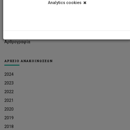
Analytics cookies
Φοιτητικά Νέα
Ερευνητικά Νέα
Ευκαιρίες Εργοδότησης
Δελτία Τύπου
Αρθρογραφία
ΑΡΧΕΙΟ ΑΝΑΚΟΙΝΩΣΕΩΝ
2024
2023
2022
2021
2020
2019
2018