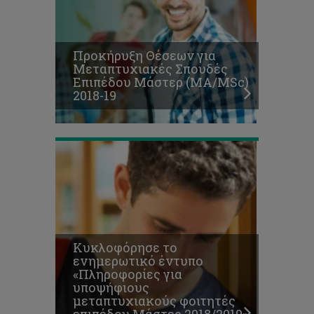
έντυπο
«Πληροφορίες
για
υποψήφιους
Προκήρυξη Θέσεων για
μεταπτυχιακούς
Μεταπτυχιακές Σπουδές
φοιτητές
Επιπέδου Μάστερ (ΜΑ/MSc)
επιπέδου
2018-19
Μάστερ
2018/2019»
Κυκλοφόρησε το
ενημερωτικό έντυπο
«Πληροφορίες για
υποψήφιους
μεταπτυχιακούς φοιτητές