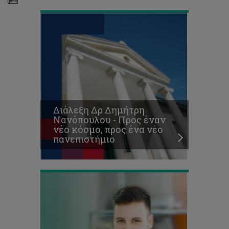
Προκήρυξη
Θέσεων
για
Μεταπτυχιακές
Σπουδές
Διάλεξη Δρ Δημήτρη
Επιπέδου
Νανόπουλου - Προς έναν
Μάστερ
νέο κόσμο, προς ένα νέο
(ΜΑ/MSc)
πανεπιστήμιο
2018-
19
Κυκλοφόρησε
το
ενημερωτικό