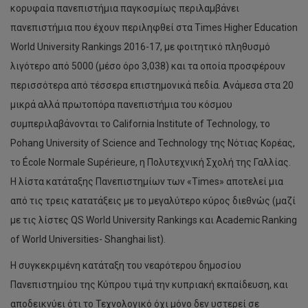
κορυφαία πανεπιστήμια παγκοσμίως περιλαμβάνει
πανεπιστήμια που έχουν περιληφθεί στα Times Higher Education
World University Rankings 2016-17, με φοιτητικό πληθυσμό
λιγότερο από 5000 (μέσο όρο 3,038) και τα οποία προσφέρουν
περισσότερα από τέσσερα επιστημονικά πεδία. Ανάμεσα στα 20
μικρά αλλά πρωτοπόρα πανεπιστήμια του κόσμου
συμπεριλαβάνονται το California Institute of Technology, το
Pohang University of Science and Technology της Νότιας Κορέας,
το École Normale Supérieure, η Πολυτεχνική Σχολή της Γαλλίας.
Η λίστα κατάταξης Πανεπιστημίων των «Times» αποτελεί μια
από τις τρεις κατατάξεις με το μεγαλύτερο κύρος διεθνώς (μαζί
με τις λίστες QS World University Rankings και Academic Ranking
of World Universities- Shanghai list).
Η συγκεκριμένη κατάταξη του νεαρότερου δημοσίου
Πανεπιστημίου της Κύπρου τιμά την κυπριακή εκπαίδευση, και
αποδεικνύει ότι το Τεχνολογικό όχι μόνο δεν υστερεί σε