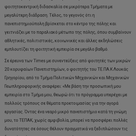
φοιτητοκεντρική διδασκαλία σε μικρότερα Τμήματα με
μεγαλύτερη διάδραση. Τέλος, το γεγονός ότι η
πανεπιστημιούπολη βρίσκεται στο κέντρο της πόλης και
γειτνιάζει με το παραλιακό μέτωπο της πόλης, όπου συμβαίνουν
αθλητικές, πολιτιστικές, κοινωνικές και άλλες εκδηλώσεις
εμπλουτίζει τη φοιτητική εμπειρία σε μεγάλο βαθμό.
Σε έρευνα των Times με συνεντεύξεις από φοιτητές των μικρών
20 κορυφαίων Πανεπιστημίων, ο φοιτητής του ΤΕ.ΠΑ.Κ Λουκάς
Γρηγορίου, από το Τμήμα Πολιτικών Μηχανικών και Μηχανικών
Γεωπληροφορικής αναφέρει: «Με βάση την προσωπική μου
εμπειρία στο Τμήμα μου, θεωρώ ότι το πρόγραμμα υπερέχει με
πολλούς τρόπους σε θέματα προετοιμασίας για την αγορά
εργασίας. Όντας ένα νεαρό μικρό πανεπιστήμιο κατά τη γνώμη
μου, το ΤΕΠΑΚ, χωρίς αμφιβολία, μπορεί να προσφέρει πολλές
δυνατότητες σε όσους θέλουν πραγματικά να ξεδιπλώσουν τις