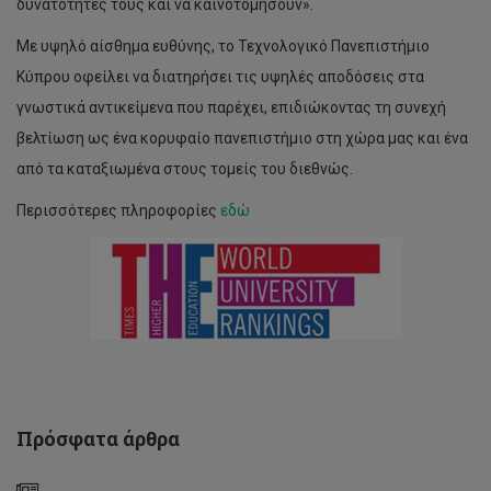
δυνατότητές τους και να καινοτομήσουν».
Με υψηλό αίσθημα ευθύνης, το Τεχνολογικό Πανεπιστήμιο
Κύπρου οφείλει να διατηρήσει τις υψηλές αποδόσεις στα
γνωστικά αντικείμενα που παρέχει, επιδιώκοντας τη συνεχή
βελτίωση ως ένα κορυφαίο πανεπιστήμιο στη χώρα μας και ένα
από τα καταξιωμένα στους τομείς του διεθνώς.
Περισσότερες πληροφορίες
εδώ
Διάλεξη
Δρ
Δημήτρη
Νανόπουλου
-
Προς
έναν
νέο
κόσμο,
προς
ένα
Πρόσφατα άρθρα
νέο
πανεπιστήμιο