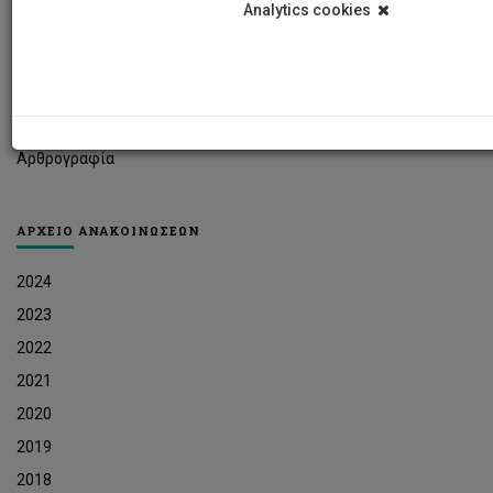
Analytics cookies
Φοιτητικά Νέα
Ερευνητικά Νέα
Ευκαιρίες Εργοδότησης
Δελτία Τύπου
Αρθρογραφία
ΑΡΧΕΙΟ ΑΝΑΚΟΙΝΩΣΕΩΝ
2024
2023
2022
2021
2020
2019
2018