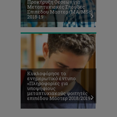
Προκήρυξη Θέσεων για
μεταπτυχιακούς
Μεταπτυχιακές Σπουδές
φοιτητές
Επιπέδου Μάστερ (ΜΑ/MSc)
επιπέδου
2018-19
Μάστερ
2018/2019»
Κυκλοφόρησε το
ενημερωτικό έντυπο
«Πληροφορίες για
υποψήφιους
μεταπτυχιακούς φοιτητές
επιπέδου Μάστερ 2018/2019»