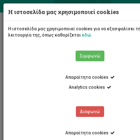
ΕΛ
EN
Η ιστοσελίδα μας χρησιμοποιεί cookies
Togg
Η ιστοσελίδα μας χρησιμοποιεί cookies για να εξασφαλίσει 
navig
λειτουργία της, όπως καθορίζεται
εδώ
.
Συμφωνώ
Νέα και Ανακοινώσεις
Άρθρο
Απαραίτητα cookies
Analytics cookies
Διαφωνώ
ΚΑΤΗΓΟΡΙΕΣ
Νέα και Ανακοινώσεις
Απαραίτητα cookies
Συνέδρια