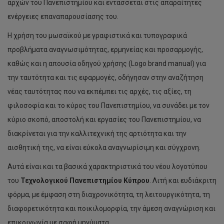
αρχών του Πανεπιστημίου και εντάσσεται στις απαραίτητες
ενέργειες επαναπαρουσίασης του.
Η χρήση του μωσαϊκού με γραφιστικά και τυπογραφικά
προβλήματα αναγνωσιμότητας, ερμηνείας και προσαρμογής,
καθώς και η απουσία οδηγού χρήσης (Logo brand manual) για
την ταυτότητα και τις εφαρμογές, οδήγησαν στην αναζήτηση
νέας ταυτότητας που να εκπέμπει τις αρχές, τις αξίες, τη
φιλοσοφία και το κύρος του Πανεπιστημίου, να συνάδει με τον
κύριο σκοπό, αποστολή και εργασίες του Πανεπιστημίου, να
διακρίνεται για την καλλιτεχνική της αρτιότητα και την
αισθητική της, να είναι εύκολα αναγνωρίσιμη και σύγχρονη.
Αυτά είναι και τα βασικά χαρακτηριστικά του νέου λογοτύπου
του
Τεχνολογικού Πανεπιστημίου Κύπρου
. Λιτή και ευδιάκριτη
φόρμα, με έμφαση στη διαχρονικότητα, τη λειτουργικότητα, τη
διαφορετικότητα και ποικιλομορφία, την άμεση αναγνώριση και
επικοινωνία με σαφή μηνύματα.