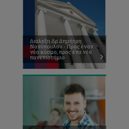
Προκήρυξη
Θέσεων
για
Μεταπτυχιακές
Σπουδές
Διάλεξη Δρ Δημήτρη
Επιπέδου
Νανόπουλου - Προς έναν
Μάστερ
νέο κόσμο, προς ένα νέο
(ΜΑ/MSc)
πανεπιστήμιο
2018-
19
Κυκλοφόρησε
το
ενημερωτικό
έντυπο
«Πληροφορίες
για
υποψήφιους