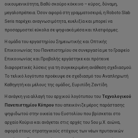
οικουμενικότητα, Βαθύ σκούρο κόκκινο – κύρος, δύναμη,
μεγαλοπρέπεια. Όσον αφορά στη γραμματοσειρά, η Roboto Slab
Seris παρέχει αναγνωσιμότητα, ευελιξία και μπορεί να
προσαρμοστεί εύκολα σε ψηφιακά μέσα και πλατφόρμες.
Η ομάδα του εργαστηρίου Σημειωτικής και Οπτικής
Επικοινωνίας του Πανεπιστημίου σε συνεργασία με το Γραφείο
Επικοινωνίας και Προβολής εργάστηκε και πρότεινε
διαφορετικές λύσεις για τη συγκεκριμένη ανάθεση σχεδιασμού.
Το τελικό λογότυπο προέκυψε σε σχεδιασμό του Αναπληρωτή
Καθηγητή και μέλους της ομάδος, Ευριπίδη Ζαντίδη.
Η ανάγκη για αλλαγή του αρχικού λογότυπου του
Τεχνολογικού
Πανεπιστημίου Κύπρου
που απεικόνιζε μέρος παράστασης
ψηφιδωτού στην οικεία του Ευστολίου που βρίσκεται στο
αρχαίο Κούριο και ανάγεται στις αρχές του 5ου μ.Χ. αιώνα,
αφορά στους στρατηγικούς στόχους των νέων πρυτανικών