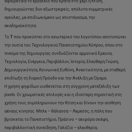
αφαιρετικά το εργαλείο που κρατά στο χέρι η Κτίση,
δημιουργώντας δυο εξωστρεφείς, απόλυτα συμμετρικές
αγκύλες, με επιδιωκόμενο ως επιστέγασμα, την
ακαδημαϊκότητα.
Το
Τ
που προκύπτει στο εσωτερικό του λογοτύπου αποτυπώνει
την ουσία του Τεχνολογικού Πανεπιστημίου Κύπρου, όπου στο
πνεύμα της δημιουργίας συνδυάζονται αρμονικά Έρευνα,
Τεχνολογία, Ενέργεια, Περιβάλλον, Ιστορία, Ελεύθερη Γνώση,
Δημιουργικότητα, Κοινωνική Ευθύνη, Ανεκτικότητα, με σταθερή
επιδίωξη τη διαρκή Πρόοδο και την Ανέλιξη με Όραμα.
Η χρήση ψηφίδων υιοθετείται στη σύγχρονη μετεξέλιξη των
pixels. Οι χρωματικές επιλογές και η ιδιαίτερη σημαντική στη
χρήση τους συμπληρώνουν την Κτίση και δίνουν την αίσθηση
αέναης κίνησης. Μπλε – θάλασσα – Λεμεσός, η πόλη που
βρίσκεται το Πανεπιστήμιο, Πράσινο – αειφόρα σκέψη,
περιβαλλοντική συνείδηση, Γαλάζιο – ελευθερία,