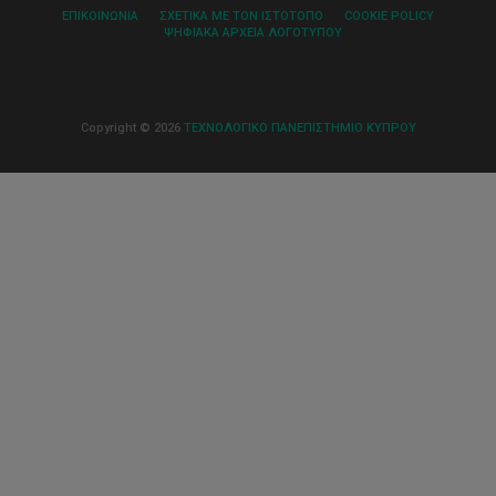
ΕΠΙΚΟΙΝΩΝΊΑ
ΣΧΕΤΙΚΆ ΜΕ ΤΟΝ ΙΣΤΌΤΟΠΟ
COOKIE POLICY
ΨΗΦΙΑΚΆ ΑΡΧΕΊΑ ΛΟΓΌΤΥΠΟΥ
Copyright © 2026
ΤΕΧΝΟΛΟΓΙΚΟ ΠΑΝΕΠΙΣΤΗΜΙΟ ΚΥΠΡΟΥ