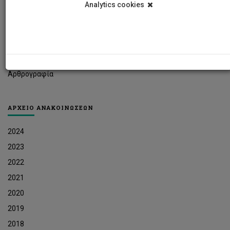
Analytics cookies
Φοιτητικά Νέα
Ερευνητικά Νέα
Ευκαιρίες Εργοδότησης
Δελτία Τύπου
Αρθρογραφία
ΑΡΧΕΙΟ ΑΝΑΚΟΙΝΩΣΕΩΝ
2024
2023
2022
2021
2020
2019
2018