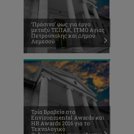
HR
Awards
2016
για
‘Πράσινο’ φως για έργο
το
μεταξύ ΤΕΠΑΚ, ΙΤΜΟ Aγίας
Τεχνολογικό
Πετρούπολης και Δήμου
Οι
Λεμεσού
διακρίσεις
συνεχίζονται
Εδώ
φοιτούμε.
Στο
Τεχνολογικό
Πανεπιστήμιο
Τρία Βραβεία στα
Κύπρου,
Environmental Awards και
το
HR Awards 2016 για το
Πανεπιστήμιο
Τεχνολογικό
της