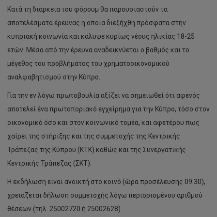
Κατά τη διάρκεια του φόρουμ θα παρουσιαστούν τα
αποτελέσματα έρευνας η οποία διεξήχθη πρόσφατα στην
κυπριακή κοινωνία και κάλυψε κυρίως νέους ηλικίας 18-25
ετών. Μέσα από την έρευνα αναδεικνύεται ο βαθμός και το
μέγεθος του προβλήματος του χρηματοοικονομικού
αναλφαβητισμού στην Κύπρο.
Για την εν λόγω πρωτοβουλία αξίζει να σημειωθεί ότι αφενός
αποτελεί ένα πρωτοποριακό εγχείρημα για την Κύπρο, τόσο στον
οικονομικό όσο και στον κοινωνικό τομέα, και αφετέρου πως
χαίρει της στήριξης και της συμμετοχής της Κεντρικής
Τράπεζας της Κύπρου (ΚΤΚ) καθώς και της Συνεργατικής
Κεντρικής Τράπεζας (ΣΚΤ).
H εκδήλωση είναι ανοικτή στο κοινό (ώρα προσέλευσης 09:30),
χρειάζεται δήλωση συμμετοχής λόγω περιορισμένου αριθμού
θέσεων (τηλ. 25002720 ή 25002628).