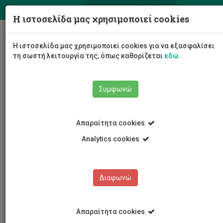
ΕΛ
EN
Η ιστοσελίδα μας χρησιμοποιεί cookies
Togg
Η ιστοσελίδα μας χρησιμοποιεί cookies για να εξασφαλίσει
navig
τη σωστή λειτουργία της, όπως καθορίζεται
εδώ
.
Συμφωνώ
Νέα και Ανακοινώσεις
Άρθρο
Απαραίτητα cookies
Analytics cookies
Διαφωνώ
ΚΑΤΗΓΟΡΙΕΣ
Νέα και Ανακοινώσεις
Απαραίτητα cookies
Συνέδρια