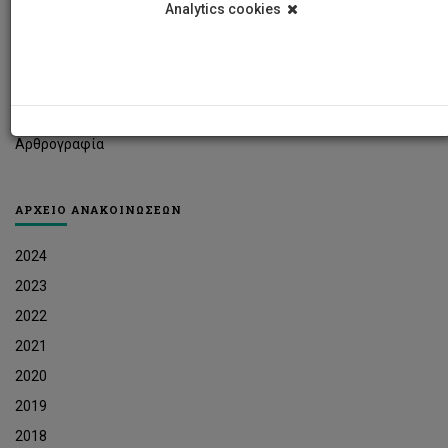
Analytics cookies
Φοιτητικά Νέα
Ερευνητικά Νέα
Ευκαιρίες Εργοδότησης
Δελτία Τύπου
Αρθρογραφία
ΑΡΧΕΙΟ ΑΝΑΚΟΙΝΩΣΕΩΝ
2024
2023
2022
2021
2020
2019
2018