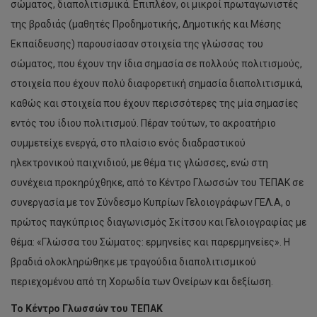
σώματος, διαπολιτισμικά. Επιπλέον, οι μικροί πρωταγωνιστές
της βραδιάς (μαθητές Προδημοτικής, Δημοτικής και Μέσης
Εκπαίδευσης) παρουσίασαν στοιχεία της γλώσσας του
σώματος, που έχουν την ίδια σημασία σε πολλούς πολιτισμούς,
στοιχεία που έχουν πολύ διαφορετική σημασία διαπολιτισμικά,
καθώς και στοιχεία που έχουν περισσότερες της μία σημασίες
εντός του ίδιου πολιτισμού. Πέραν τούτων, το ακροατήριο
συμμετείχε ενεργά, στο πλαίσιο ενός διαδραστικού
ηλεκτρονικού παιχνιδιού, με θέμα τις γλώσσες, ενώ στη
συνέχεια προκηρύχθηκε, από το Κέντρο Γλωσσών του ΤΕΠΑΚ σε
συνεργασία με τον Σύνδεσμο Κυπρίων Γελοιογράφων ΓΕΛ.Α, ο
πρώτος παγκύπριος διαγωνισμός Σκίτσου και Γελοιογραφίας με
θέμα: «Γλώσσα του Σώματος: ερμηνείες και παρερμηνείες». Η
βραδιά ολοκληρώθηκε με τραγούδια διαπολιτισμικού
περιεχομένου από τη Χορωδία των Ονείρων και δεξίωση.
Το Κέντρο Γλωσσών του ΤΕΠΑΚ