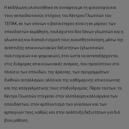
Η εκδήλωση υλοποιήθηκε σε συνάφεια με τη φιλοσοφία και
τους εκπαιδευτικούς στόχους του Κέντρου Γλωσσών του
ΤΕΠΑΚ, εκ των οποίων ο βασικότερος είναι η εκ μέρους των
σπουδαστών εκμάθηση, τουλάχιστον δύο ξένων γλωσσών και η
γλωσσική και διαπολιτισμική τους ευαισθητοποίηση, μέσω της
ανάπτυξης επικοινωνιακών δεξιοτήτων (γλωσσικών,
πολιτισμικών και ψηφιακών), έτσι ώστε να αντεπεξέρχονται
στις διάφορες επικοινωνιακές ανάγκες, που προκύπτουν στο
πλαίσιο των σπουδών, της έρευνας, των προγραμμάτων
διεθνών ανταλλαγών, αλλά και της καθημερινής επικοινωνίας
και της επαγγελματικής τους σταδιοδρομίας. Πέραν τούτων, το
Κέντρο Γλωσσών στοχεύει στην ολόπλευρη καλλιέργεια των
σπουδαστών, στον εμπλουτισμό των γνώσεων και των
εμπειριών τους, καθώς και στην ανάπτυξη δεξιοτήτων για διά
βίου μάθηση.