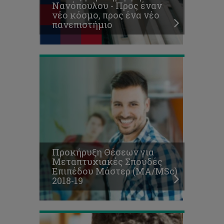
Νανόπουλου - Προς έναν
Μάστερ
νέο κόσμο, προς ένα νέο
(ΜΑ/MSc)
πανεπιστήμιο
2018-
19
Κυκλοφόρησε
το
ενημερωτικό
έντυπο
«Πληροφορίες
για
υποψήφιους
Προκήρυξη Θέσεων για
μεταπτυχιακούς
Μεταπτυχιακές Σπουδές
φοιτητές
Επιπέδου Μάστερ (ΜΑ/MSc)
επιπέδου
2018-19
Μάστερ
2018/2019»