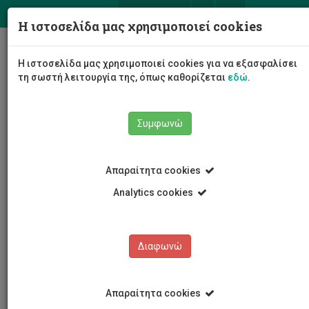
ΕΛ
EN
Η ιστοσελίδα μας χρησιμοποιεί cookies
Togg
Η ιστοσελίδα μας χρησιμοποιεί cookies για να εξασφαλίσει
navig
τη σωστή λειτουργία της, όπως καθορίζεται
εδώ
.
Συμφωνώ
Νέα και Ανακοινώσεις
Άρθρο
Απαραίτητα cookies
Analytics cookies
Διαφωνώ
ΚΑΤΗΓΟΡΙΕΣ
Νέα και Ανακοινώσεις
Απαραίτητα cookies
Συνέδρια