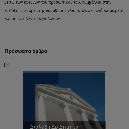
μέσω των ερευνών του προσωπικού του, συμβάλλει στην
Δημήτρη
Νανόπουλου
εξέλιξη του τομέα της εκμάθησης γλωσσών, σε συνδυασμό με τη
-
Χρήση των Νέων Τεχνολογιών.
Προς
έναν
νέο
κόσμο,
προς
ένα
Πρόσφατα άρθρα
νέο
πανεπιστήμιο
Προκήρυξη
Θέσεων
για
Μεταπτυχιακές
Σπουδές
Διάλεξη Δρ Δημήτρη
Επιπέδου