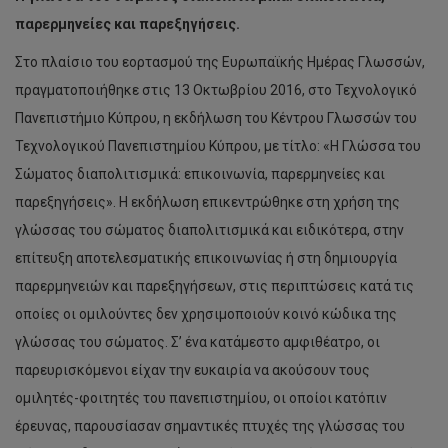
παρερμηνείες και παρεξηγήσεις.
Στο πλαίσιο του εορτασμού της Ευρωπαϊκής Ημέρας Γλωσσών,
πραγματοποιήθηκε στις 13 Οκτωβρίου 2016, στο Τεχνολογικό
Πανεπιστήμιο Κύπρου, η εκδήλωση του Κέντρου Γλωσσών του
Τεχνολογικού Πανεπιστημίου Κύπρου, με τίτλο: «Η Γλώσσα του
Σώματος διαπολιτισμικά: επικοινωνία, παρερμηνείες και
παρεξηγήσεις». Η εκδήλωση επικεντρώθηκε στη χρήση της
γλώσσας του σώματος διαπολιτισμικά και ειδικότερα, στην
επίτευξη αποτελεσματικής επικοινωνίας ή στη δημιουργία
παρερμηνειών και παρεξηγήσεων, στις περιπτώσεις κατά τις
οποίες οι ομιλούντες δεν χρησιμοποιούν κοινό κώδικα της
γλώσσας του σώματος. Σ’ ένα κατάμεστο αμφιθέατρο, οι
παρευρισκόμενοι είχαν την ευκαιρία να ακούσουν τους
ομιλητές-φοιτητές του πανεπιστημίου, οι οποίοι κατόπιν
έρευνας, παρουσίασαν σημαντικές πτυχές της γλώσσας του