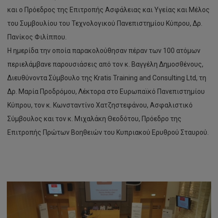
και ο Πρόεδρος της Επιτροπής Ασφάλειας και Υγείας και Μέλος
του Συμβουλίου του Τεχνολογικού Πανεπιστημίου Κύπρου, Δρ.
Πανίκος Φιλίππου.
Η ημερίδα την οποία παρακολούθησαν πέραν των 100 ατόμων
περιελάμβανε παρουσιάσεις από τον κ. Βαγγέλη Δημοσθένους,
Διευθύνοντα Σύμβουλο της Kratis Training and Consulting Ltd, τη
Δρ. Μαρία Προδρόμου, Λέκτορα στο Ευρωπαϊκό Πανεπιστημίου
Κύπρου, τον κ. Κωνσταντίνο Χατζηστεφάνου, Ασφαλιστικό
Σύμβουλος και τον κ. Μιχαλάκη Θεοδότου, Πρόεδρο της
Επιτροπής Πρώτων Βοηθειών του Κυπριακού Ερυθρού Σταυρού.