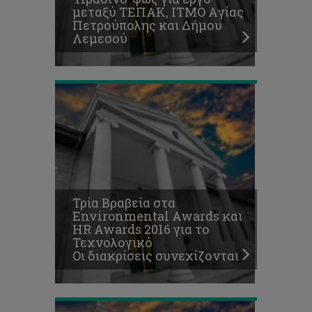
μεταξύ ΤΕΠΑΚ, ΙΤΜΟ Aγίας
Τεχνολογικό
Πετρούπολης και Δήμου
Οι
Λεμεσού
διακρίσεις
συνεχίζονται
Εδώ
φοιτούμε.
Στο
Τεχνολογικό
Πανεπιστήμιο
Τρία Βραβεία στα
Κύπρου,
Environmental Awards και
το
HR Awards 2016 για το
Πανεπιστήμιο
Τεχνολογικό
της
Οι διακρίσεις συνεχίζονται
καρδιάς
μας!