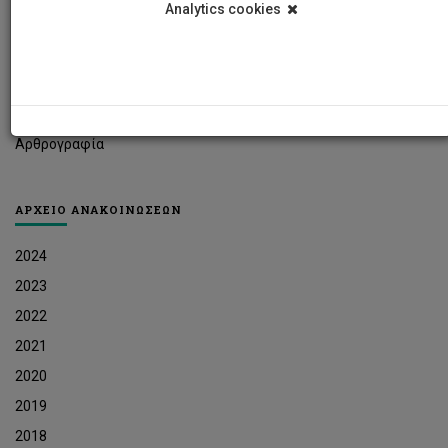
Analytics cookies
Φοιτητικά Νέα
Ερευνητικά Νέα
Ευκαιρίες Εργοδότησης
Δελτία Τύπου
Αρθρογραφία
ΑΡΧΕΙΟ ΑΝΑΚΟΙΝΩΣΕΩΝ
2024
2023
2022
2021
2020
2019
2018