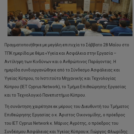
Πραγματοποιήθηκε με μεγάλη επιτυχία το Σάββατο 28 Μαΐου στο
ΤΠK ημερίδα με θέμα «Υγεία και Ασφάλεια στην Εργασία –
Αντίληψη των Κινδύνων και ο Ανθρώπινος Παράγοντας. Η
ημερίδα συνδιοργανώθηκε από το Σύνδεσμο Ασφάλειας και
Υγείας Κύπρου, το Ινστιτούτο Μηχανικής και Τεχνολογίας
Κύπρου (IET Cyprus Network), το Τμήμα Επιθεώρησης Εργασίας
και το Τεχνολογικό Πανεπιστήμιο Κύπρου.
Τη συνάντηση χαιρέτησε εκ μέρους του Διευθυντή του Τμήματος
Επιθεώρησης Εργασίας ο κ. Άριστος Οικονομίδης, ο πρόεδρος
του IET Cyprus Network κ. Μάριος Αγρότης, ο πρόεδρος του
Συνδέσμου Ασφάλειας και Υγείας Κύπρου κ. Γιώργος Φλωρίδης