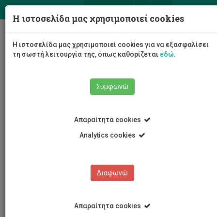
ΕΛ
EN
Η ιστοσελίδα μας χρησιμοποιεί cookies
Togg
Η ιστοσελίδα μας χρησιμοποιεί cookies για να εξασφαλίσει
navig
τη σωστή λειτουργία της, όπως καθορίζεται
εδώ
.
Συμφωνώ
Νέα και Ανακοινώσεις
Άρθρο
Απαραίτητα cookies
Analytics cookies
Διαφωνώ
ΚΑΤΗΓΟΡΙΕΣ
Νέα και Ανακοινώσεις
Απαραίτητα cookies
Συνέδρια