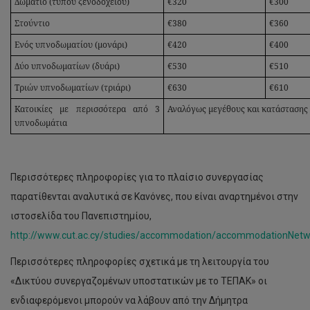
Δωμάτιο (τύπου ξενοδοχείου)
€320
€300
Στούντιο
€380
€360
Ενός υπνοδωματίου (μονάρι)
€420
€400
Δύο υπνοδωματίων (δυάρι)
€530
€510
Τριών υπνοδωματίων (τριάρι)
€630
€610
Κατοικίες με περισσότερα από 3
Αναλόγως μεγέθους και κατάστασης
υπνοδωμάτια
Περισσότερες πληροφορίες για το πλαίσιο συνεργασίας
παρατίθενται αναλυτικά σε Κανόνες, που είναι αναρτημένοι στην
ιστοσελίδα του Πανεπιστημίου,
http://www.cut.ac.cy/studies/accommodation/accommodationNetwo
Περισσότερες πληροφορίες σχετικά με τη λειτουργία του
«Δικτύου συνεργαζομένων υποστατικών με το ΤΕΠΑΚ» οι
ενδιαφερόμενοι μπορούν να λάβουν από την Δήμητρα