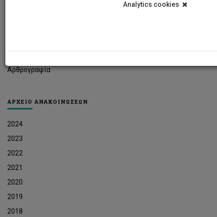
Analytics cookies
Φοιτητικά Νέα
Ερευνητικά Νέα
Ευκαιρίες Εργοδότησης
Δελτία Τύπου
Αρθρογραφία
ΑΡΧΕΙΟ ΑΝΑΚΟΙΝΩΣΕΩΝ
2024
2023
2022
2021
2020
2019
2018