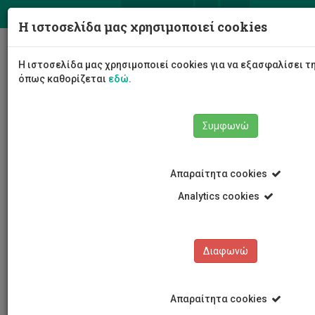
ΕΛ
EN
Η ιστοσελίδα μας χρησιμοποιεί cookies
Togg
Η ιστοσελίδα μας χρησιμοποιεί cookies για να εξασφαλίσει τ
navig
όπως καθορίζεται
εδώ
.
Συμφωνώ
Νέα και Ανακοινώσεις
Άρθρο
Απαραίτητα cookies
Analytics cookies
Διαφωνώ
ΚΑΤΗΓΟΡΙΕΣ
Νέα και Ανακοινώσεις
Απαραίτητα cookies
Συνέδρια