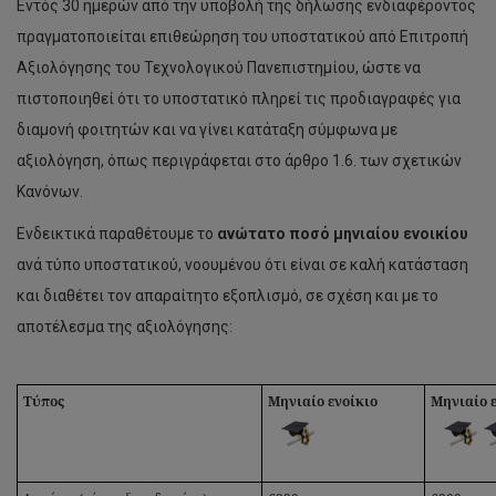
Εντός 30 ημερών από την υποβολή της δήλωσης ενδιαφέροντος
πραγματοποιείται επιθεώρηση του υποστατικού από Επιτροπή
Αξιολόγησης του Τεχνολογικού Πανεπιστημίου, ώστε να
πιστοποιηθεί ότι το υποστατικό πληρεί τις προδιαγραφές για
διαμονή φοιτητών και να γίνει κατάταξη σύμφωνα με
αξιολόγηση, όπως περιγράφεται στο άρθρο 1.6. των σχετικών
Κανόνων.
Ενδεικτικά παραθέτουμε το
ανώτατο ποσό μηνιαίου ενοικίου
ανά τύπο υποστατικού, νοουμένου ότι είναι σε καλή κατάσταση
και διαθέτει τον απαραίτητο εξοπλισμό, σε σχέση και με το
αποτέλεσμα της αξιολόγησης:
Τύπος
Μηνιαίο ενοίκιο
Μηνιαίο 