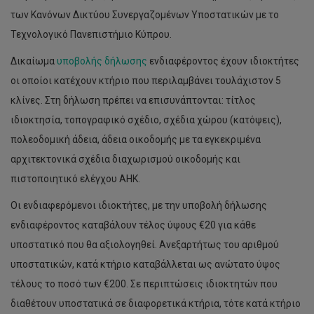
των Κανόνων Δικτύου Συνεργαζομένων Υποστατικών με το
Τεχνολογικό Πανεπιστήμιο Κύπρου.
Δικαίωμα
υποβολής δήλωσης
ενδιαφέροντος έχουν ιδιοκτήτες
οι οποίοι κατέχουν κτήριο που περιλαμβάνει τουλάχιστον 5
κλίνες. Στη δήλωση πρέπει να επισυνάπτονται: τίτλος
ιδιοκτησία, τοπογραφικό σχέδιο, σχέδια χώρου (κατόψεις),
πολεοδομική άδεια, άδεια οικοδομής με τα εγκεκριμένα
αρχιτεκτονικά σχέδια διαχωρισμού οικοδομής και
πιστοποιητικό ελέγχου ΑΗΚ.
Οι ενδιαφερόμενοι ιδιοκτήτες, με την υποβολή δήλωσης
ενδιαφέροντος καταβάλουν τέλος ύψους €20 για κάθε
υποστατικό που θα αξιολογηθεί. Ανεξαρτήτως του αριθμού
υποστατικών, κατά κτήριο καταβάλλεται ως ανώτατο ύψος
τέλους το ποσό των €200. Σε περιπτώσεις ιδιοκτητών που
διαθέτουν υποστατικά σε διαφορετικά κτήρια, τότε κατά κτήριο