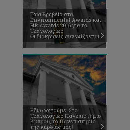
Τεχνολογικό
Πανεπιστήμιο
Τρία Βραβεία στα
Κύπρου,
Environmental Awards και
το
HR Awards 2016 για το
Πανεπιστήμιο
Τεχνολογικό
της
Οι διακρίσεις συνεχίζονται
καρδιάς
μας!
Εδώ φοιτούμε. Στο
Τεχνολογικό Πανεπιστήμιο
Κύπρου, το Πανεπιστήμιο
της καρδιάς μας!