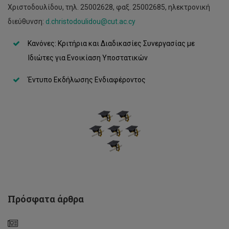
Χριστοδουλίδου, τηλ. 25002628, φαξ. 25002685, ηλεκτρονική
διεύθυνση:
d.christodoulidou@cut.ac.cy
Κανόνες: Κριτήρια και Διαδικασίες Συνεργασίας με
Ιδιώτες για Ενοικίαση Υποστατικών
Έντυπο Εκδήλωσης Ενδιαφέροντος
‘Πράσινο’
φως
για
έργο
μεταξύ
ΤΕΠΑΚ,
ΙΤΜΟ
Aγίας
Πετρούπολης
και
Πρόσφατα άρθρα
Δήμου
Λεμεσού