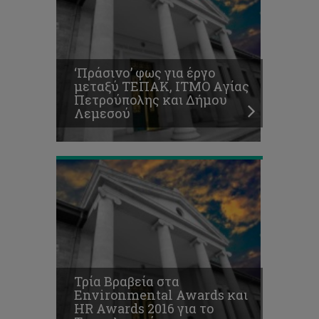
και
HR
Awards
2016
για
‘Πράσινο’ φως για έργο
το
μεταξύ ΤΕΠΑΚ, ΙΤΜΟ Aγίας
Τεχνολογικό
Πετρούπολης και Δήμου
Οι
Λεμεσού
διακρίσεις
συνεχίζονται
Εδώ
φοιτούμε.
Στο
Τεχνολογικό
Πανεπιστήμιο
Τρία Βραβεία στα
Κύπρου,
Environmental Awards και
το
HR Awards 2016 για το
Πανεπιστήμιο