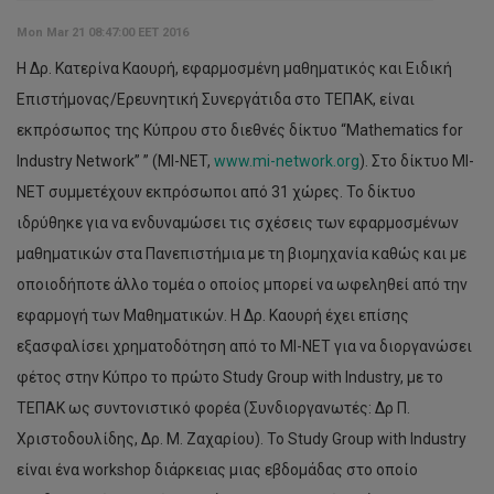
Mon Mar 21 08:47:00 EET 2016
Η Δρ. Κατερίνα Καουρή, εφαρμοσμένη μαθηματικός και Ειδική
Επιστήμονας/Ερευνητική Συνεργάτιδα στο ΤΕΠΑΚ, είναι
εκπρόσωπος της Κύπρου στο διεθνές δίκτυο “Mathematics for
Industry Network” ” (MI-NET,
www.mi-network.org
). Στο δίκτυο MI-
NET συμμετέχουν εκπρόσωποι από 31 χώρες. Το δίκτυο
ιδρύθηκε για να ενδυναμώσει τις σχέσεις των εφαρμοσμένων
μαθηματικών στα Πανεπιστήμια με τη βιομηχανία καθώς και με
οποιοδήποτε άλλο τομέα ο οποίος μπορεί να ωφεληθεί από την
εφαρμογή των Μαθηματικών. Η Δρ. Καουρή έχει επίσης
εξασφαλίσει χρηματοδότηση από το ΜΙ-ΝΕΤ για να διοργανώσει
φέτος στην Κύπρο το πρώτο Study Group with Industry, με το
ΤΕΠΑΚ ως συντονιστικό φορέα (Συνδιοργανωτές: Δρ Π.
Χριστοδουλίδης, Δρ. Μ. Ζαχαρίου). Το Study Group with Industry
είναι ένα workshop διάρκειας μιας εβδομάδας στο οποίο