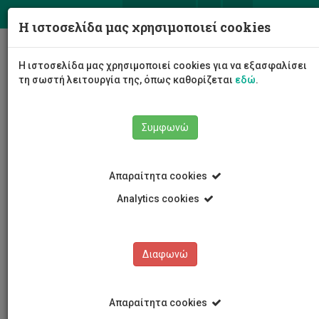
ΕΛ
EN
Η ιστοσελίδα μας χρησιμοποιεί cookies
Togg
Η ιστοσελίδα μας χρησιμοποιεί cookies για να εξασφαλίσει
navig
τη σωστή λειτουργία της, όπως καθορίζεται
εδώ
.
Συμφωνώ
Νέα και Ανακοινώσεις
Άρθρο
Απαραίτητα cookies
Analytics cookies
Διαφωνώ
ΚΑΤΗΓΟΡΙΕΣ
Νέα και Ανακοινώσεις
Απαραίτητα cookies
Συνέδρια