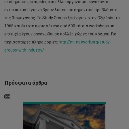
ακαδημαϊκοί, εταιρείες και άλλοι οργανισμοί εργάζονται
εντατικά μαζί για να βρουν λύσεις σε σημαντικά προβλήματα
της βιομηχανίας. Τα Study Groups ξεκίνησαν στην Οξφόρδη το
1968 και έκτοτε περισσότερα από 600 τέτοια workshops με
‘Πράσινο’
επιτυχία έχουν οργανωθεί σε πολλές χώρες του κόσμου. Για
φως
για
περισσότερες πληροφορίες:
http://mi-network.org/study-
έργο
groups-with-industry/
μεταξύ
ΤΕΠΑΚ,
ΙΤΜΟ
Aγίας
Πετρούπολης
και
Πρόσφατα άρθρα
Δήμου
Λεμεσού
Τρία
Βραβεία
στα
Environmental
Awards