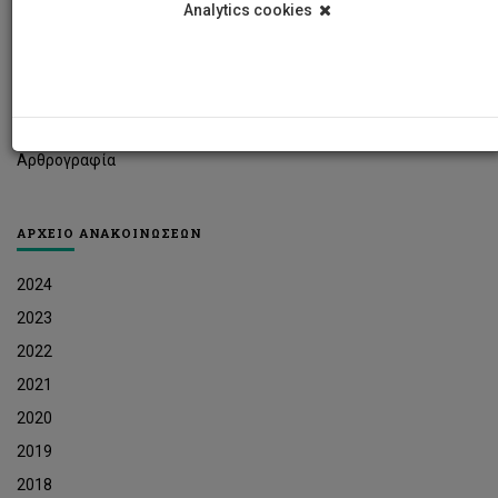
Analytics cookies
Φοιτητικά Νέα
Ερευνητικά Νέα
Ευκαιρίες Εργοδότησης
Δελτία Τύπου
Αρθρογραφία
ΑΡΧΕΙΟ ΑΝΑΚΟΙΝΩΣΕΩΝ
2024
2023
2022
2021
2020
2019
2018