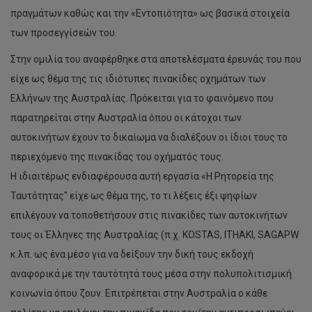
πραγμάτων καθώς και την «Εντοπιότητα» ως βασικά στοιχεία
των προσεγγίσεών του.
Στην ομιλία του αναφέρθηκε στα αποτελέσματα έρευνάς του που
είχε ως θέμα της τις ιδιότυπες πινακίδες οχημάτων των
Ελλήνων της Αυστραλίας. Πρόκειται για το φαινόμενο που
παρατηρείται στην Αυστραλία όπου οι κάτοχοι των
αυτοκινήτων έχουν το δικαίωμα να διαλέξουν οι ίδιοι τους το
περιεχόμενο της πινακίδας του οχήματός τους.
Η ιδιαιτέρως ενδιαφέρουσα αυτή εργασία «Η Ρητορεία της
Ταυτότητας" είχε ως θέμα της, το τι λέξεις έξι ψηφίων
επιλέγουν να τοποθετήσουν στις πινακίδες των αυτοκινήτων
τους οι Έλληνες της Αυστραλίας (π.χ. ΚOSTAS, ITHAKI, SΑGAPW
κ.λπ. ως ένα μέσο για να δείξουν την δική τους εκδοχή
αναφορικά με την ταυτότητά τους μέσα στην πολυπολιτισμική
κοινωνία όπου ζουν. Επιτρέπεται στην Αυστραλία ο κάθε