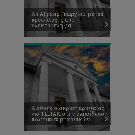
για
ΤΕΠΑΚ
Δρ Αβραάμ Γεωργίου: μέτρα
στην
προφύλαξης από
εκπαίδευση
ηλεκτροπληξία
πολιτικών
μηχανικών
Διεθνής διάκριση αριστείας
για ΤΕΠΑΚ στην εκπαίδευση
πολιτικών μηχανικών