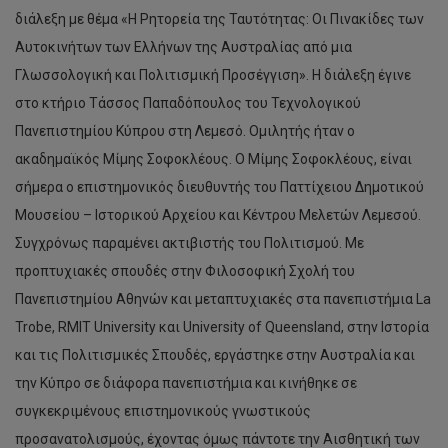
διάλεξη με θέμα «Η Ρητορεία της Ταυτότητας: Οι Πινακίδες των
Αυτοκινήτων των Ελλήνων της Αυστραλίας από μια
Γλωσσολογική και Πολιτισμική Προσέγγιση». Η διάλεξη έγινε
στο κτήριο Τάσσος Παπαδόπουλος του Τεχνολογικού
Πανεπιστημίου Κύπρου στη Λεμεσό. Ομιλητής ήταν ο
ακαδημαϊκός Μίμης Σοφοκλέους. Ο Μίμης Σοφοκλέους, είναι
σήμερα ο επιστημονικός διευθυντής του Παττίχειου Δημοτικού
Μουσείου – Ιστορικού Αρχείου και Κέντρου Μελετών Λεμεσού.
Συγχρόνως παραμένει ακτιβιστής του Πολιτισμού. Με
προπτυχιακές σπουδές στην Φιλοσοφική Σχολή του
Πανεπιστημίου Αθηνών και μεταπτυχιακές στα πανεπιστήμια La
Trobe, RMIT University και University of Queensland, στην Ιστορία
και τις Πολιτισμικές Σπουδές, εργάστηκε στην Αυστραλία και
την Κύπρο σε διάφορα πανεπιστήμια και κινήθηκε σε
συγκεκριμένους επιστημονικούς γνωστικούς
προσανατολισμούς, έχοντας όμως πάντοτε την Αισθητική των