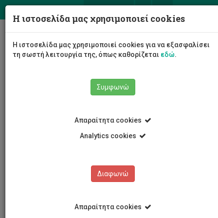
ΕΛ
EN
Η ιστοσελίδα μας χρησιμοποιεί cookies
Togg
Η ιστοσελίδα μας χρησιμοποιεί cookies για να εξασφαλίσει
navig
τη σωστή λειτουργία της, όπως καθορίζεται
εδώ
.
Συμφωνώ
Νέα και Ανακοινώσεις
Άρθρο
Απαραίτητα cookies
Analytics cookies
Διαφωνώ
ΚΑΤΗΓΟΡΙΕΣ
Νέα και Ανακοινώσεις
Απαραίτητα cookies
Συνέδρια