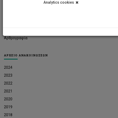
Analytics cookies
Φοιτητικά Νέα
Ερευνητικά Νέα
Ευκαιρίες Εργοδότησης
Δελτία Τύπου
Αρθρογραφία
ΑΡΧΕΙΟ ΑΝΑΚΟΙΝΩΣΕΩΝ
2024
2023
2022
2021
2020
2019
2018