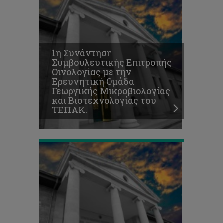
1η Συνάντηση
Συμβουλευτικής Επιτροπής
Δρ
Οινολογίας με την
Αβραάμ
Ερευνητική Ομάδα
Γεωργίου:
Γεωργικής Μικροβιολογίας
μέτρα
και Βιοτεχνολογίας του
προφύλαξης
ΤΕΠΑΚ.
από
ηλεκτροπληξία
Διεθνής
διάκριση
αριστείας