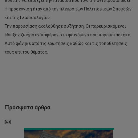
πολίτης να επιλέγει την πινακίδα που τον/την αντιπροσωπεύει.
Η προσέγγιση ήταν από την πλευρά των Πολιτισμικών Σπουδών
και της Γλωσσολογίας.
Την παρουσίαση ακολούθησε συζήτηση. Οι παρευρισκόμενοι
1η
έδειξαν ζωηρό ενδιαφέρον στο φαινόμενο που παρουσιάστηκε.
Συνάντηση
Αυτό φάνηκε από τις ερωτήσεις καθώς και τις τοποθετήσεις
Συμβουλευτικής
Επιτροπής
τους επί του θέματος.
Οινολογίας
με
την
Ερευνητική
Ομάδα
Γεωργικής
Μικροβιολογίας
και
Βιοτεχνολογίας
Πρόσφατα άρθρα
του
ΤΕΠΑΚ.