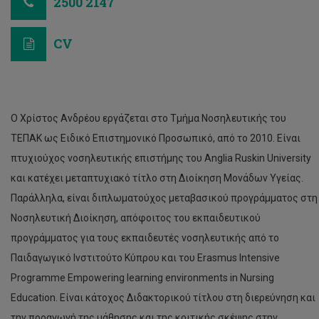
2500 2147
CV
Ο Χρίστος Ανδρέου εργάζεται στο Τμήμα Νοσηλευτικής του
ΤΕΠΑΚ ως Ειδικό Επιστημονικό Προσωπικό, από το 2010. Είναι
πτυχιούχος νοσηλευτικής επιστήμης του Anglia Ruskin University
και κατέχει μεταπτυχιακό τίτλο στη Διοίκηση Μονάδων Υγείας.
Παράλληλα, είναι διπλωματούχος μεταβασικού προγράμματος στη
Νοσηλευτική Διοίκηση, απόφοιτος του εκπαιδευτικού
προγράμματος για τους εκπαιδευτές νοσηλευτικής από το
Παιδαγωγικό Ινστιτούτο Κύπρου και του Erasmus Intensive
Programme Empowering learning environments in Nursing
Εducation. Είναι κάτοχος Διδακτορικού τίτλου στη διερεύνηση και
την προαγωγή της μάθησης και της κριτικής σκέψης στην