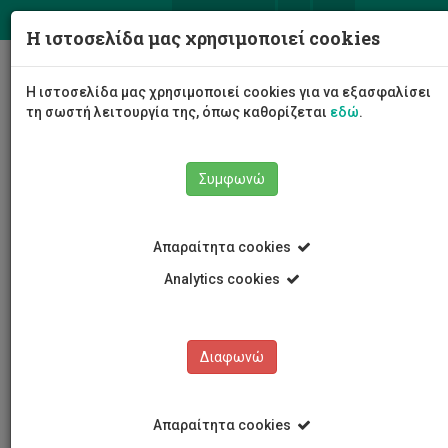
ΕΛ
EN
Η ιστοσελίδα μας χρησιμοποιεί cookies
Togg
Η ιστοσελίδα μας χρησιμοποιεί cookies για να εξασφαλίσει
navig
τη σωστή λειτουργία της, όπως καθορίζεται
εδώ
.
Σχολές
Σχολή Επιστημών Υγείας
Συμφωνώ
Τμήμα Νοσηλευτικής
Προσωπικό Τμήματος
Αποσπασμένο Νοσηλευτικό Προσωπικό
Χρίστος Ανδρέου
Απαραίτητα cookies
Analytics cookies
Χρίστος Ανδρέου
Διαφωνώ
Απαραίτητα cookies