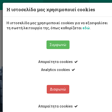
ΕΛ
EN
Η ιστοσελίδα μας χρησιμοποιεί cookies
Togg
Η ιστοσελίδα μας χρησιμοποιεί cookies για να εξασφαλίσει
navig
τη σωστή λειτουργία της, όπως καθορίζεται
εδώ
.
Σχολές
Σχολή Διοίκησης και Οικονομίας
Συμφωνώ
Τμήμα Ναυτιλιακών
Οι αξίες μας
Απαραίτητα cookies
Analytics cookies
Διαφωνώ
Απαραίτητα cookies