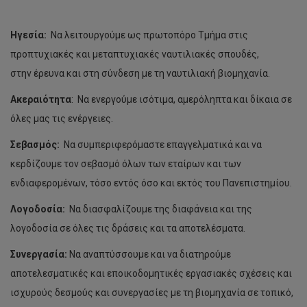
Ολυμπία Νησιφόρου
Ηγεσία:
Να λειτουργούμε ως πρωτοπόρο Τμήμα στις
Πέτρος Βασιλόπουλος
προπτυχιακές και μεταπτυχιακές ναυτιλιακές σπουδές,
Στέλιος Αλεξάνδρου
στην έρευνα και στη σύνδεση με τη ναυτιλιακή βιομηχανία.
Φίλιππος Φιλής
Ακεραιότητα
: Να ενεργούμε ισότιμα, αμερόληπτα και δίκαια σε
όλες μας τις ενέργειες.
Φώτης Παναγίδης
Σεβασμός:
Να συμπεριφερόμαστε επαγγελματικά και να
Χριστόφορος Ανδρέου
κερδίζουμε τον σεβασμό όλων των εταίρων και των
Ανδρέας Κούσπος
ενδιαφερομένων, τόσο εντός όσο και εκτός του Πανεπιστημίου.
Αριστοκλής Πατούνας
Λογοδοσία:
Να διασφαλίζουμε της διαφάνεια και της
λογοδοσία σε όλες τις δράσεις και τα αποτελέσματα.
Μιχάλης Γκόλιας
Συνεργασία:
Να αναπτύσσουμε και να διατηρούμε
Δήμητρα Καλαϊτζή
αποτελεσματικές και εποικοδομητικές εργασιακές σχέσεις και
ισχυρούς δεσμούς και συνεργασίες με τη βιομηχανία σε τοπικό,