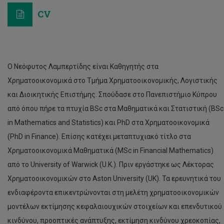
CV
Ο Νεόφυτος Λαμπερτίδης είναι Καθηγητής στα
Χρηματοοικονομικά στο Τμήμα Χρηματοοικονομικής, Λογιστικής
και Διοικητικής Επιστήμης. Σπούδασε στο Πανεπιστήμιο Κύπρου
από όπου πήρε τα πτυχία BSc στα Μαθηματικά και Στατιστική (BSc
in Mathematics and Statistics) και PhD στα Χρηματοοικονομικά
(PhD in Finance). Επίσης κατέχει μεταπτυχιακό τίτλο στα
Χρηματοοικονομικά Μαθηματικά (MSc in Financial Mathematics)
από το University of Warwick (U.K.). Πριν εργάστηκε ως Λέκτορας
Χρηματοοικονομικών στο Aston University (UK). Τα ερευνητικά του
ενδιαφέροντα επικεντρώνονται στη μελέτη χρηματοοικονομικών
μοντέλων εκτίμησης κεφαλαιουχικών στοιχείων και επενδυτικού
κινδύνου, προοπτικές ανάπτυξης, εκτίμηση κινδύνου χρεοκοπίας,