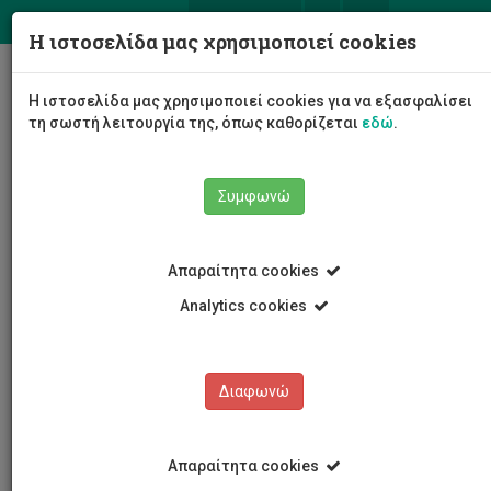
ΕΛ
EN
Η ιστοσελίδα μας χρησιμοποιεί cookies
Togg
Η ιστοσελίδα μας χρησιμοποιεί cookies για να εξασφαλίσει
navig
τη σωστή λειτουργία της, όπως καθορίζεται
εδώ
.
Σχολές
Σχολή Διοίκησης και Οικονομίας
Συμφωνώ
Τμήμα Χρηματοοικονομικής, Λογιστικής και
Διοικητικής Επιστήμης
Προσωπικό Τμήματος
Ακαδημαϊκό Προσωπικό
Απαραίτητα cookies
Νεόφυτος Λαμπερτίδης
Analytics cookies
Νεόφυτος Λαμπερτίδης
Διαφωνώ
Απαραίτητα cookies