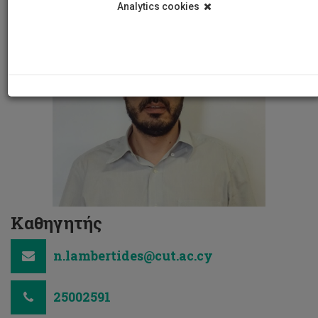
Analytics cookies
Καθηγητής
n.lambertides@cut.ac.cy
25002591