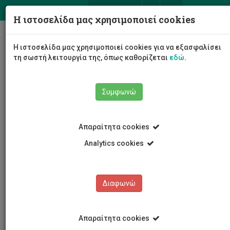
ΕΛ
EN
Η ιστοσελίδα μας χρησιμοποιεί cookies
Togg
Η ιστοσελίδα μας χρησιμοποιεί cookies για να εξασφαλίσει
navig
τη σωστή λειτουργία της, όπως καθορίζεται
εδώ
.
Σχολές
Σχολή Διοίκησης και Οικονομίας
Συμφωνώ
Τμήμα Χρηματοοικονομικής, Λογιστικής και
Διοικητικής Επιστήμης
Προσωπικό Τμήματος
Ακαδημαϊκό Προσωπικό
Απαραίτητα cookies
Ανδρέας Σαββίδης
Analytics cookies
Ανδρέας Σαββίδης
Διαφωνώ
Απαραίτητα cookies