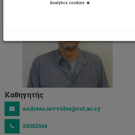
Analytics cookies
Καθηγητής
andreas.savvides@cut.ac.cy
25002544