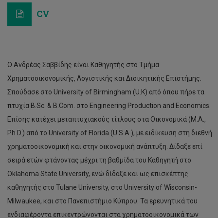
CV
Ο Ανδρέας Σαββίδης είναι Καθηγητής στο Τμήμα
Χρηματοοικονομικής, Λογιστικής και Διοικητικής Επιστήμης.
Σπούδασε στο University of Birmingham (U.K) από όπου πήρε τα
πτυχία B.Sc. & B.Com. στο Engineering Production and Economics.
Επίσης κατέχει μεταπτυχιακούς τίτλους στα Οικονομικά (M.A.,
Ph.D.) από το University of Florida (U.S.A.), με ειδίκευση στη διεθνή
χρηματοοικονομική και στην οικονομική ανάπτυξη. Δίδαξε επί
σειρά ετών φτάνοντας μέχρι τη βαθμίδα του Καθηγητή στο
Oklahoma State University, ενώ δίδαξε και ως επισκέπτης
καθηγητής στο Tulane University, στο University of Wisconsin-
Milwaukee, και στο Πανεπιστήμιο Κύπρου. Τα ερευνητικά του
ενδιαφέροντα επικεντρώνονται στα χρηματοοικονομικά των