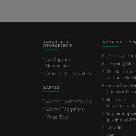
ΑΝΑΖΗΤΗΣΗ
ΧΡΗΣΙΜΟΙ ΣΥΝ
ΠΡΟΣΩΠΙΚΟΥ
Φοιτητικό Porta
Ακαδημαϊκό
eLearning (Moo
Προσωπικό
CUT Mail (stude
Διοικητικό Προσωπικό
staff on Office3
Επανέκδοση Κ
ΧΑΡΤΕΣ
(Password Rese
Multi Factor
Χάρτης Πανεπιστημίου
Authentication 
Χάρτης Πλοήγησης
Απομακρυσμέν
Virtual Tour
Πρόσβαση (VPN
cut-radio
Intent