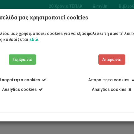
20 Χρόνια ΤΕΠΑΚ
myUni
Βιβλιο
σελίδα μας χρησιμοποιεί cookies
 Χρηματοοικονομικής, Λογιστικής και Διοικη
λίδα μας χρησιμοποιεί cookies για να εξασφαλίσει τη σωστή λειτ
Φοιτητές/τριες
Σπουδές
ως καθορίζεται
εδώ
.
Συμφωνώ
Διαφωνώ
Απαραίτητα cookies
Απαραίτητα cookies
Τμήμα Χρηματοοικονομικής, Λογιστικής και Διοικητικής Επιστήμ
Analytics cookies
Analytics cookies