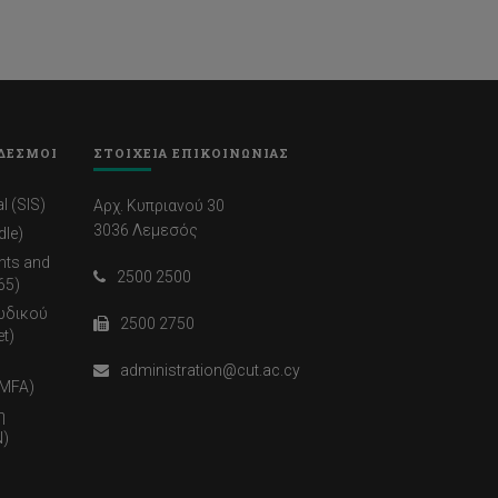
ΔΕΣΜΟΙ
ΣΤΟΙΧΕΙΑ ΕΠΙΚΟΙΝΩΝΙΑΣ
l (SIS)
Αρχ. Κυπριανού 30
3036 Λεμεσός
dle)
nts and
2500 2500
65)
ωδικού
2500 2750
t)
administration@cut.ac.cy
(MFA)
η
)