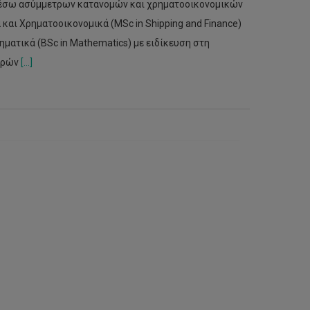
μέσω ασύμμετρων κατανομών και χρηματοοικονομικών
και Χρηματοοικονομικά (MSc in Shipping and Finance)
ματικά (BSc in Mathematics) με ειδίκευση στη
ατρών
[...]