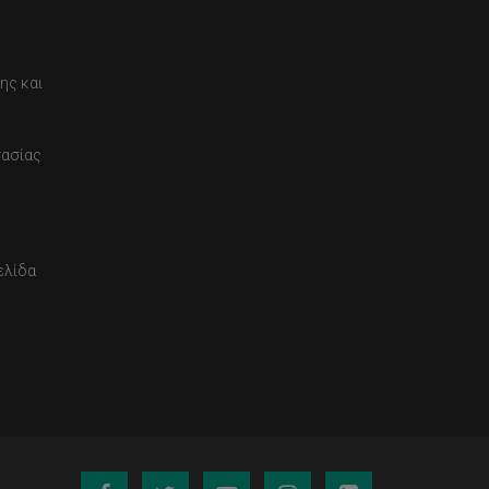
ης και
τασίας
ελίδα