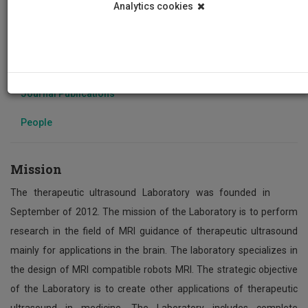
Analytics cookies
Mission
Grants
Photos
Journal Publications
People
Mission
The therapeutic ultrasound Laboratory was founded in
September of 2012. The mission of the Laboratory is to perform
research in the field of MRI guidance of therapeutic ultrasound
mainly for applications in the brain. The laboratory specializes in
the design of MRI compatible robots MRI. The strategic objective
of the Laboratory is to create other applications of therapeutic