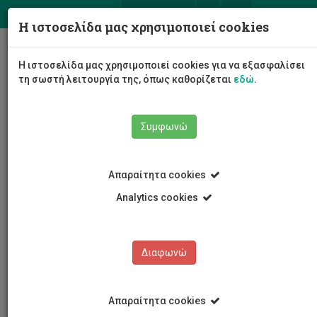
ΕΛ
EN
Η ιστοσελίδα μας χρησιμοποιεί cookies
Togg
Η ιστοσελίδα μας χρησιμοποιεί cookies για να εξασφαλίσει
navig
τη σωστή λειτουργία της, όπως καθορίζεται
εδώ
.
Σχολές
Σχολή Μηχανικής και Τεχνολογίας
Συμφωνώ
Τμήμα Ηλεκτρολόγων Μηχανικών και Μηχανικών
Ηλεκτρονικών Υπολογιστών και Πληροφορικής
Ερευνητικά Εργαστήρια
Therapeutic Ultrasound
Απαραίτητα cookies
Analytics cookies
Therapeutic Ultrasound
Διαφωνώ
Απαραίτητα cookies