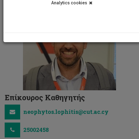
Analytics cookies
Επίκουρος Καθηγητής
neophytos.lophitis@cut.ac.cy
25002458