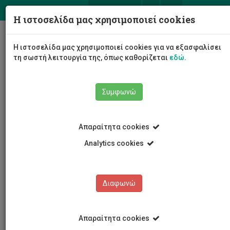
ΕΛ
EN
Η ιστοσελίδα μας χρησιμοποιεί cookies
Togg
Η ιστοσελίδα μας χρησιμοποιεί cookies για να εξασφαλίσει
navig
τη σωστή λειτουργία της, όπως καθορίζεται
εδώ
.
Σχολές
Σχολή Μηχανικής και Τεχνολογίας
Συμφωνώ
Τμήμα Ηλεκτρολόγων Μηχανικών και Μηχανικών
Ηλεκτρονικών Υπολογιστών και Πληροφορικής
Προσωπικό Τμήματος
Ακαδημαϊκό Προσωπικό
Απαραίτητα cookies
Νεόφυτος Λοφίτης
Analytics cookies
Νεόφυτος Λοφίτης
Διαφωνώ
Απαραίτητα cookies