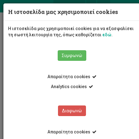
ΕΛ
EN
Η ιστοσελίδα μας χρησιμοποιεί cookies
Togg
Η ιστοσελίδα μας χρησιμοποιεί cookies για να εξασφαλίσει
navig
τη σωστή λειτουργία της, όπως καθορίζεται
εδώ
.
Σχολές
Σχολή Μηχανικής και Τεχνολογίας
Συμφωνώ
Τμήμα Ηλεκτρολόγων Μηχανικών και Μηχανικών
Ηλεκτρονικών Υπολογιστών και Πληροφορικής
Προσωπικό Τμήματος
Ακαδημαϊκό Προσωπικό
Απαραίτητα cookies
Μιχάλης Μιχαηλίδης
Analytics cookies
Μιχάλης Μιχαηλίδης
Διαφωνώ
Απαραίτητα cookies