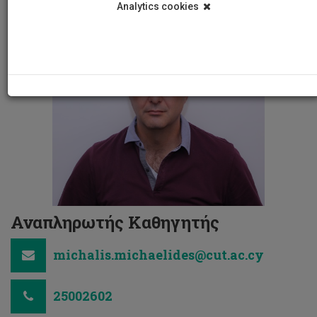
Analytics cookies
Αναπληρωτής Καθηγητής
michalis.michaelides@cut.ac.cy
25002602