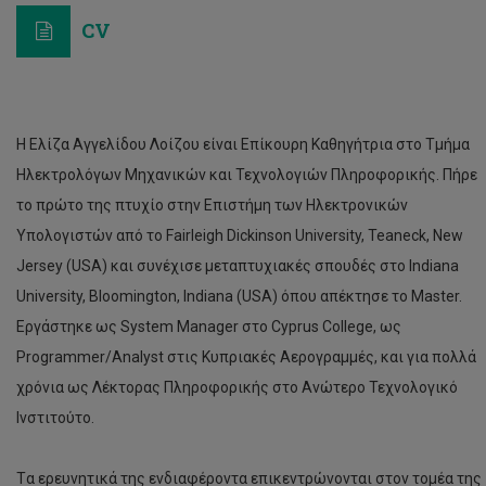
CV
Η Ελίζα Αγγελίδου Λοίζου είναι Επίκουρη Καθηγήτρια στο Τμήμα
Ηλεκτρολόγων Μηχανικών και Τεχνολογιών Πληροφορικής. Πήρε
το πρώτο της πτυχίο στην Επιστήμη των Ηλεκτρονικών
Υπολογιστών από το Fairleigh Dickinson University, Teaneck, New
Jersey (USA) και συνέχισε μεταπτυχιακές σπουδές στο Indiana
University, Bloomington, Indiana (USA) όπου απέκτησε το Master.
Εργάστηκε ως System Manager στο Cyprus College, ως
Programmer/Analyst στις Κυπριακές Αερογραμμές, και για πολλά
χρόνια ως Λέκτορας Πληροφορικής στο Ανώτερο Τεχνολογικό
Ινστιτούτο.
Tα ερευνητικά της ενδιαφέροντα επικεντρώνονται στον τομέα της