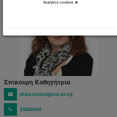
Analytics cookies
Επίκουρη Καθηγήτρια
eliza.loizou@cut.ac.cy
25002045