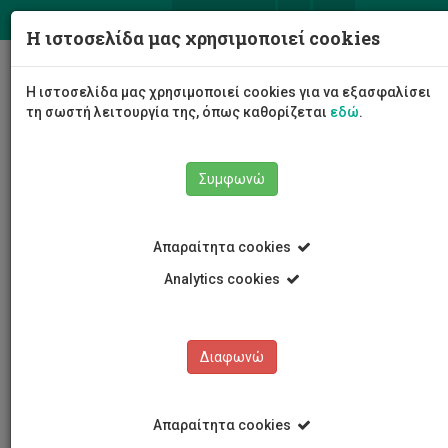
ΕΛ
EN
Η ιστοσελίδα μας χρησιμοποιεί cookies
Togg
Η ιστοσελίδα μας χρησιμοποιεί cookies για να εξασφαλίσει
navig
τη σωστή λειτουργία της, όπως καθορίζεται
εδώ
.
Σχολές
Σχολή Μηχανικής και Τεχνολογίας
Συμφωνώ
Τμήμα Ηλεκτρολόγων Μηχανικών και Μηχανικών
Ηλεκτρονικών Υπολογιστών και Πληροφορικής
Προσωπικό Τμήματος
Ακαδημαϊκό Προσωπικό
Απαραίτητα cookies
Ελίζα Αγγελίδου-Λοίζου
Analytics cookies
Ελίζα Αγγελίδου-Λοίζου
Διαφωνώ
Απαραίτητα cookies