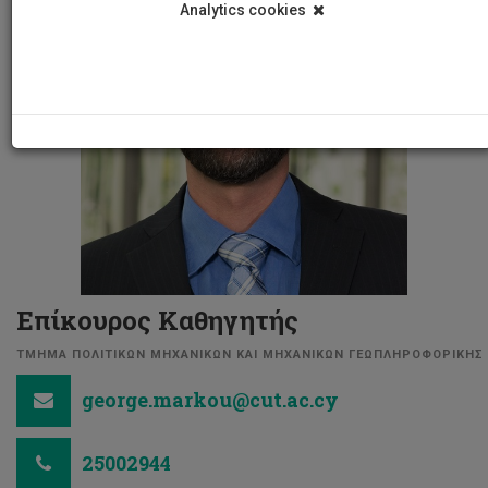
Analytics cookies
Επίκουρος Καθηγητής
ΤΜΗΜΑ ΠΟΛΙΤΙΚΩΝ ΜΗΧΑΝΙΚΩΝ ΚΑΙ ΜΗΧΑΝΙΚΩΝ ΓΕΩΠΛΗΡΟΦΟΡΙΚΗΣ
george.markou@cut.ac.cy
25002944