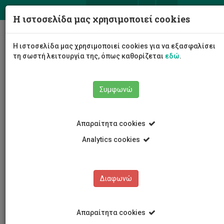
ΕΛ
EN
Η ιστοσελίδα μας χρησιμοποιεί cookies
Togg
Η ιστοσελίδα μας χρησιμοποιεί cookies για να εξασφαλίσει
navig
τη σωστή λειτουργία της, όπως καθορίζεται
εδώ
.
Σχολές
Σχολή Μηχανικής και Τεχνολογίας
Συμφωνώ
Τμήμα Πολιτικών Μηχανικών και Μηχανικών
Γεωπληροφορικής
Προσωπικό
Γιώργιος Μάρκου
Απαραίτητα cookies
Analytics cookies
Γιώργιος Μάρκου
Διαφωνώ
Απαραίτητα cookies