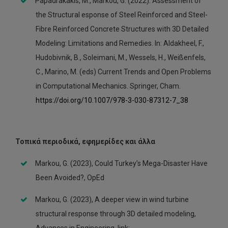
Papadrakakis, M., Markou, G. (2022). Assessment of
the Structural esponse of Steel Reinforced and Steel-
Fibre Reinforced Concrete Structures with 3D Detailed
Modeling: Limitations and Remedies. In: Aldakheel, F.,
Hudobivnik, B., Soleimani, M., Wessels, H., Weißenfels,
C., Marino, M. (eds) Current Trends and Open Problems
in Computational Mechanics. Springer, Cham.
https://doi.org/10.1007/978-3-030-87312-7_38
Τοπικά περιοδικά, εφημερίδες και άλλα
Markou, G. (2023), Could Turkey’s Mega-Disaster Have
Been Avoided?, OpEd
Markou, G. (2023), A deeper view in wind turbine
structural response through 3D detailed modeling,