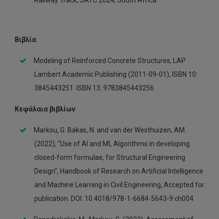
Railway Track, SATC 2024, South Africa.
Βιβλία
Modeling of Reinforced Concrete Structures, LAP
Lambert Academic Publishing (2011-09-01), ISBN 10:
3845443251 ISBN 13: 9783845443256
Κεφάλαια βιβλίων
Markou, G. Bakas, N. and van der Westhuizen, AM.
(2022), “Use of AI and ML Algorithms in developing
closed-form formulae, for Structural Engineering
Design”, Handbook of Research on Artificial Intelligence
and Machine Learning in Civil Engineering, Accepted for
publication. DOI: 10.4018/978-1-6684-5643-9.ch004