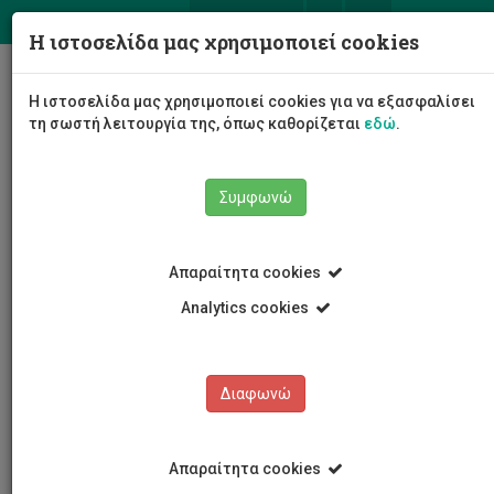
ΕΛ
EN
Η ιστοσελίδα μας χρησιμοποιεί cookies
Togg
Η ιστοσελίδα μας χρησιμοποιεί cookies για να εξασφαλίσει
navig
τη σωστή λειτουργία της, όπως καθορίζεται
εδώ
.
Σχολές
Σχολή Καλών και Εφαρμοσμένων Τεχνών
Συμφωνώ
Τμήμα Πολυμέσων και Γραφικών Τεχνών
Προγράμματα Σπουδών
Διδακτορικές σπουδές
Διδακτορικοί Φοιτητές
Χρύσανθος Σωκράτους
Απαραίτητα cookies
Analytics cookies
Χρύσανθος Σωκράτους
Διαφωνώ
Απαραίτητα cookies