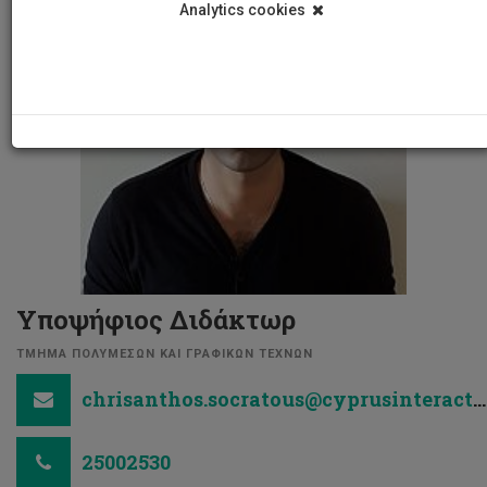
Analytics cookies
Υποψήφιος Διδάκτωρ
ΤΜΗΜΑ ΠΟΛΥΜΕΣΩΝ ΚΑΙ ΓΡΑΦΙΚΩΝ ΤΕΧΝΩΝ
chrisanthos.socratous@cyprusinteractionlab.com
25002530