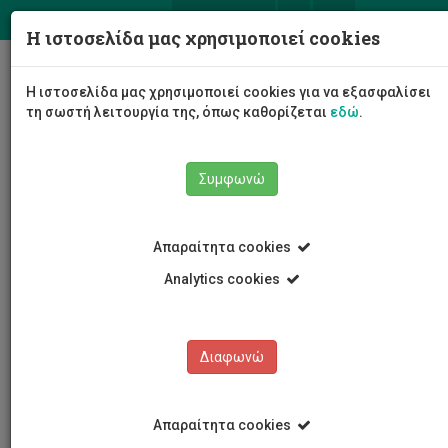
ΕΛ
EN
Η ιστοσελίδα μας χρησιμοποιεί cookies
Togg
Η ιστοσελίδα μας χρησιμοποιεί cookies για να εξασφαλίσει
navig
τη σωστή λειτουργία της, όπως καθορίζεται
εδώ
.
Σχολές
Σχολή Καλών και Εφαρμοσμένων Τεχνών
Συμφωνώ
Τμήμα Πολυμέσων και Γραφικών Τεχνών
Εκπρόσωποι φοιτητών
Παναγιώτης Χρίστου
Απαραίτητα cookies
Analytics cookies
Παναγιώτης Χρίστου
Διαφωνώ
Απαραίτητα cookies