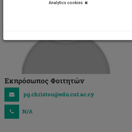
Analytics cookies
Εκπρόσωπος Φοιτητών
pg.christou@edu.cut.ac.cy
N/A