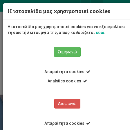
ΕΛ
EN
Η ιστοσελίδα μας χρησιμοποιεί cookies
Togg
Η ιστοσελίδα μας χρησιμοποιεί cookies για να εξασφαλίσει
navig
τη σωστή λειτουργία της, όπως καθορίζεται
εδώ
.
Σχολές
Συμφωνώ
Σχολή Διοίκησης Τουρισμού, Φιλοξενίας και
Επιχειρηματικότητας
Τμήμα Διοίκησης Τουρισμού και Φιλοξενίας
Απαραίτητα cookies
Προγράμματα Σπουδών
Analytics cookies
Διαφωνώ
Απαραίτητα cookies