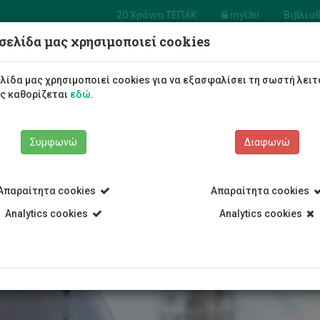
20 Χρόνια ΤΕΠΑΚ
myUni
Βιβλιο
σελίδα μας χρησιμοποιεί cookies
μία Επαγγελμάτων Τουρισμού και Φιλοξενία
λίδα μας χρησιμοποιεί cookies για να εξασφαλίσει τη σωστή λειτ
Φοιτητές/τριες
Σπουδές
ως καθορίζεται
εδώ
.
Συμφωνώ
Διαφωνώ
Απαραίτητα cookies
Απαραίτητα cookies
ξενίας και Επιχειρηματικότητας
Analytics cookies
Ακαδημία Επαγγελμάτων Τουρισ
Analytics cookies