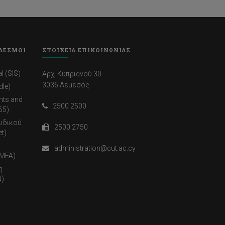
ΔΕΣΜΟΙ
ΣΤΟΙΧΕΙΑ ΕΠΙΚΟΙΝΩΝΙΑΣ
l (SIS)
Αρχ. Κυπριανού 30
3036 Λεμεσός
dle)
nts and
2500 2500
65)
ωδικού
2500 2750
t)
administration@cut.ac.cy
(MFA)
η
)