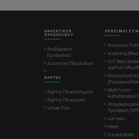
ΑΝΑΖΗΤΗΣΗ
ΧΡΗΣΙΜΟΙ ΣΥΝ
ΠΡΟΣΩΠΙΚΟΥ
Φοιτητικό Porta
Ακαδημαϊκό
eLearning (Moo
Προσωπικό
CUT Mail (stude
Διοικητικό Προσωπικό
staff on Office3
Επανέκδοση Κ
ΧΑΡΤΕΣ
(Password Rese
Multi Factor
Χάρτης Πανεπιστημίου
Authentication 
Χάρτης Πλοήγησης
Απομακρυσμέν
Virtual Tour
Πρόσβαση (VPN
cut-radio
Intent
Europe Direct