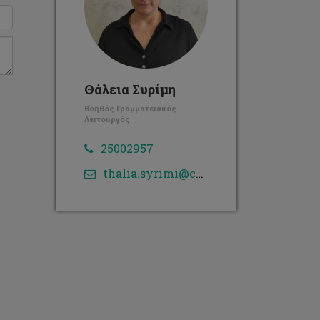
Θάλεια Συρίμη
Βοηθός Γραμματειακός
Λειτουργός
25002957
thalia.syrimi@cut.ac.cy