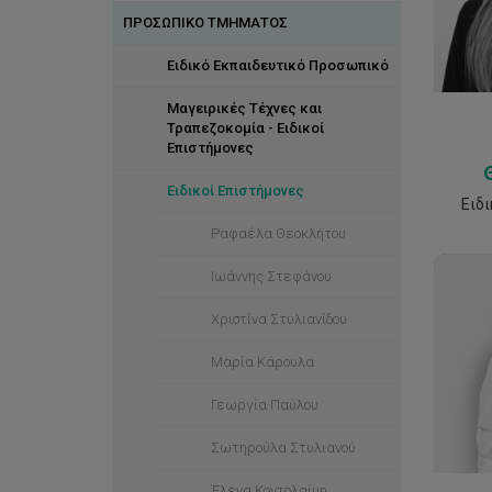
ΠΡΟΣΩΠΙΚΟ ΤΜΗΜΑΤΟΣ
Ξενοδοχειακή και Τουριστική
Διεύθυνση
Ειδικό Εκπαιδευτικό Προσωπικό
Μαγειρικές Τέχνες-γλώσσα
διδασκαλίας Ελληνική
Μαγειρικές Τέχνες και
Τραπεζοκομία - Ειδικοί
Culinary Arts (Μαγειρικές
Επιστήμονες
Τέχνες)-γλώσσα διδασκαλίας
Αγγλική
Ειδικοί Επιστήμονες
Ειδ
Ραφαέλα Θεοκλήτου
Ιωάννης Στεφάνου
Χριστίνα Στυλιανίδου
georg
Μαρία Κάρουλα
Γεωργία Παύλου
Σωτηρούλα Στυλιανού
Έλενα Κοντολαίμη