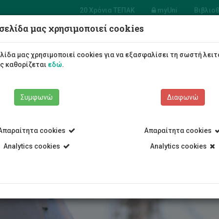
20 Χρόνια ΤΕΠΑΚ
myUni
Βιβλιο
σελίδα μας χρησιμοποιεί cookies
μία Επαγγελμάτων Τουρισμού και Φιλοξενία
λίδα μας χρησιμοποιεί cookies για να εξασφαλίσει τη σωστή λειτ
Φοιτητές/τριες
Σπουδές
ως καθορίζεται
εδώ
.
Συμφωνώ
Διαφωνώ
Απαραίτητα cookies
Απαραίτητα cookies
ξενίας και Επιχειρηματικότητας
Analytics cookies
Ακαδημία Επαγγελμάτων Τουρισ
Analytics cookies