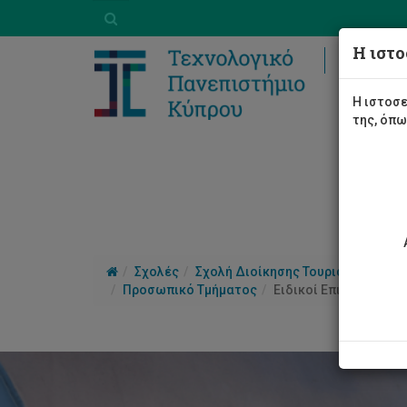
Η ιστο
Ακαδη
Η ιστοσε
της, όπ
Σχολές
Σχολή Διοίκησης Τουρισμού, Φιλο
Προσωπικό Τμήματος
Ειδικοί Επιστήμονες