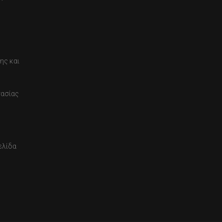
ης και
τασίας
ελίδα