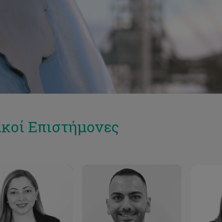
ικοί Επιστήμονες
Email
Email
.theoklitou@cut.ac.cy
rafaela.theoklitou@cut.ac.cy
c.styl