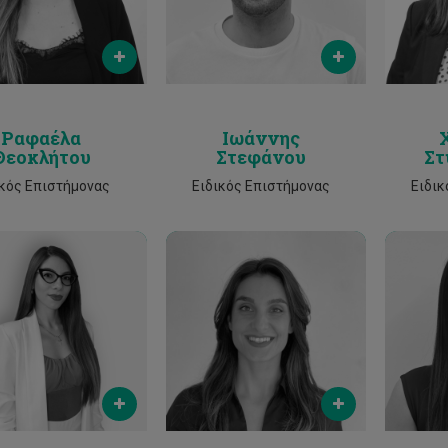
Phone
Phone
Ραφαέλα
Ιωάννης
Θεοκλήτου
Στεφάνου
Στ
ικός Επιστήμονας
Ειδικός Επιστήμονας
Ειδικ
Email
Email
ia.pavlou@cut.ac.cy
sotiroula.stylianou@cut.ac.cy
sotiroul
Phone
Phone