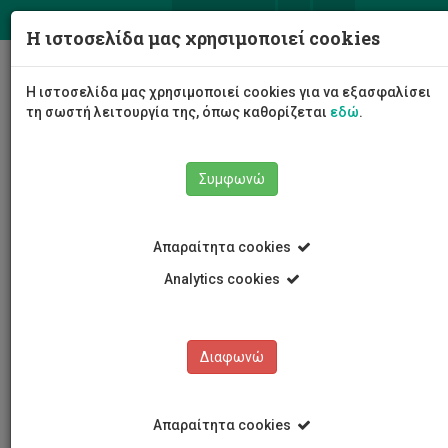
ΕΛ
EN
Η ιστοσελίδα μας χρησιμοποιεί cookies
Togg
Η ιστοσελίδα μας χρησιμοποιεί cookies για να εξασφαλίσει
navig
τη σωστή λειτουργία της, όπως καθορίζεται
εδώ
.
Συμφωνώ
Εκδηλώσεις
Λεπτομέρειες εκδήλωσης
Απαραίτητα cookies
Analytics cookies
Διαφωνώ
ΕΚΔΗΛΩΣΕΙΣ
Ημερολόγιο Εκδηλώσεων
Απαραίτητα cookies
Κρατήσεις αιθουσών