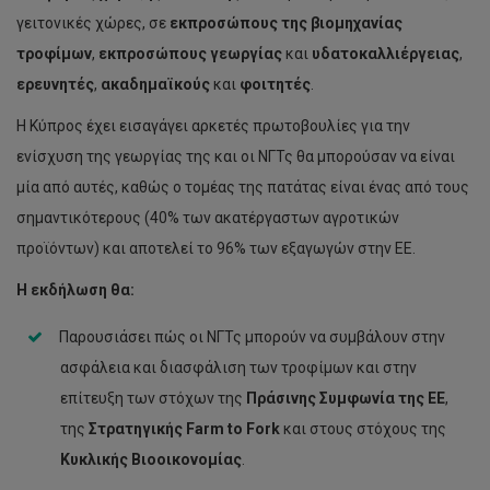
γειτονικές χώρες, σε
εκπροσώπους της βιομηχανίας
τροφίμων
,
εκπροσώπους γεωργίας
και
υδατοκαλλιέργειας
,
ερευνητές
,
ακαδημαϊκούς
και
φοιτητές
.
Η Κύπρος έχει εισαγάγει αρκετές πρωτοβουλίες για την
ενίσχυση της γεωργίας της και οι ΝΓΤς θα μπορούσαν να είναι
μία από αυτές, καθώς ο τομέας της πατάτας είναι ένας από τους
σημαντικότερους (40% των ακατέργαστων αγροτικών
προϊόντων) και αποτελεί το 96% των εξαγωγών στην ΕΕ.
Η εκδήλωση θα:
Παρουσιάσει πώς οι ΝΓΤς μπορούν να συμβάλουν στην
ασφάλεια και διασφάλιση των τροφίμων και στην
επίτευξη των στόχων της
Πράσινης Συμφωνία της ΕΕ
,
της
Στρατηγικής Farm to Fork
και στους στόχους της
Κυκλικής Βιοοικονομίας
.