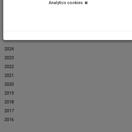
Analytics cookies
Εκδηλώσεις
Αρχείο Ενημερωτικών Δελτίων Εκδηλώσεων
ΑΡΧΕΙΟ ΕΚΔΗΛΩΣΕΩΝ
2024
2023
2022
2021
2020
2019
2018
2017
2016