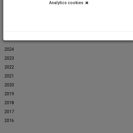
Analytics cookies
Εκδηλώσεις
Αρχείο Ενημερωτικών Δελτίων Εκδηλώσεων
ΑΡΧΕΙΟ ΕΚΔΗΛΩΣΕΩΝ
2024
2023
2022
2021
2020
2019
2018
2017
2016