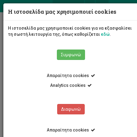
ΕΛ
EN
Η ιστοσελίδα μας χρησιμοποιεί cookies
Togg
Η ιστοσελίδα μας χρησιμοποιεί cookies για να εξασφαλίσει
navig
τη σωστή λειτουργία της, όπως καθορίζεται
εδώ
.
Συμφωνώ
Εκδηλώσεις
Λεπτομέρειες εκδήλωσης
Απαραίτητα cookies
Analytics cookies
Διαφωνώ
ΕΚΔΗΛΩΣΕΙΣ
Ημερολόγιο Εκδηλώσεων
Απαραίτητα cookies
Κρατήσεις αιθουσών