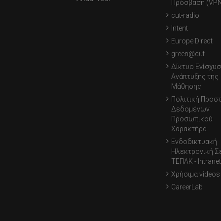
Πρόσβαση (VPN
cut-radio
Intent
Europe Direct
green@cut
Δίκτυο Ενίσχυσ
Ανάπτυξης της
Μάθησης
Πολιτική Προσ
Δεδομένων
Προσωπικού
Χαρακτήρα
Ενδοδικτυακή
Ηλεκτρονική Σ
ΤΕΠΑΚ - Intranet
Χρήσιμα videos
CareerLab