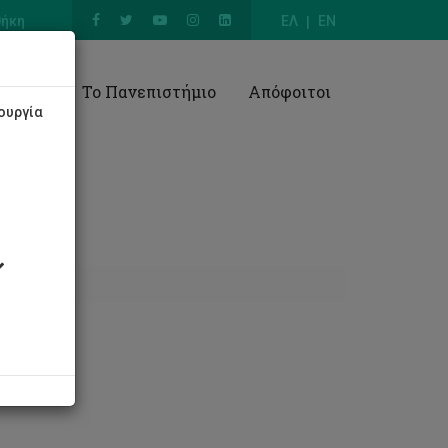
θήκη
ΕΛ
EN
Έρευνα
Το Πανεπιστήμιο
Απόφοιτοι
ουργία