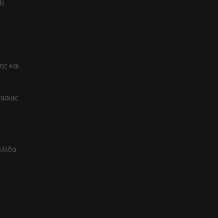
)
ης και
τασίας
ελίδα