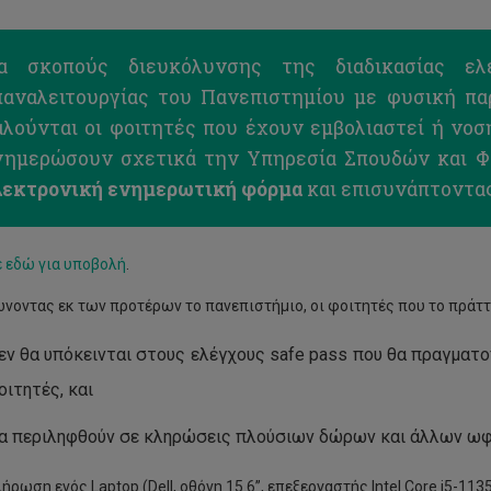
ια σκοπούς διευκόλυνσης της διαδικασίας ε
παναλειτουργίας του Πανεπιστημίου με φυσική παρ
αλούνται οι φοιτητές που έχουν εμβολιαστεί ή νοσ
νημερώσουν σχετικά την Υπηρεσία Σπουδών και Φ
λεκτρονική ενημερωτική φόρμα
και επισυνάπτοντας
 εδώ για υποβολή
.
νοντας εκ των προτέρων το πανεπιστήμιο, οι φοιτητές που το πράττ
εν θα υπόκεινται στους ελέγχους safe pass που θα πραγματο
οιτητές, και
α περιληφθούν σε κληρώσεις πλούσιων δώρων και άλλων ωφ
ήρωση ενός Laptop (Dell, οθόνη 15.6”, επεξεργαστής Intel Core i5-1