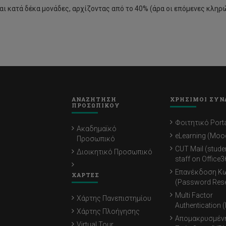
αι κατά δέκα μονάδες, αρχίζοντας από το 40% (άρα οι επόμενες κληρώ
ΑΝΑΖΗΤΗΣΗ
ΧΡΗΣΙΜΟΙ ΣΥΝ
ΠΡΟΣΩΠΙΚΟΥ
Φοιτητικό Porta
Ακαδημαϊκό
eLearning (Moo
Προσωπικό
CUT Mail (stude
Διοικητικό Προσωπικό
staff on Office3
Επανέκδοση Κ
ΧΑΡΤΕΣ
(Password Rese
Multi Factor
Χάρτης Πανεπιστημίου
Authentication 
Χάρτης Πλοήγησης
Απομακρυσμέν
Virtual Tour