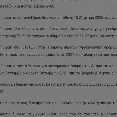
λιτσάκι και ποντίκι) αξίας €700.
ήρωση ενός Tablet (ipad 8ης γενεάς, οθόνη 10.2”, μνήμη 32GB, κάμερα 
λήρωση δύο θέσεων στην επόμενη εκπαιδευτική/ψυχαγωγική εκδρο
οιτητικής Ζωής το τρέχων ακαδημαϊκό έτος 2021-22 (κάλυψη κόστους
λήρωση δύο θέσεων στην επόμενη αθλητική/ψυχαγωγική εκδρομ
θλητισμού το τρέχων ακαδημαϊκό έτος 2021-22 (κάλυψη κόστους αερο
ήρωση πενήντα θέσεων για μονοήμερη εκδρομή στον Ακάμα και κρουα
έλη Σεπτεμβρίου/αρχές Οκτωβρίου 2021 από το Γραφείο Αθλητισμού.
σοδος με δωρεάν ποτό στο beach party που θα διοργανώσει το γραφ
021.
α τελειόφοιτους, δύο πρόσθετες προσκλήσεις στην τελετή αποφοίτη
ρώσεις δώρων θα γίνονται κάθε φορά που το ποσοστό εμβολιαστ