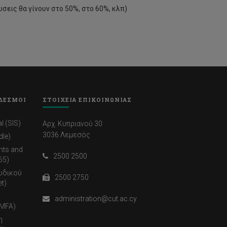
σεις θα γίνουν στο 50%, στο 60%, κλπ)
ΔΕΣΜΟΙ
ΣΤΟΙΧΕΙΑ ΕΠΙΚΟΙΝΩΝΙΑΣ
l (SIS)
Αρχ. Κυπριανού 30
3036 Λεμεσός
dle)
nts and
2500 2500
65)
ωδικού
2500 2750
t)
administration@cut.ac.cy
(MFA)
η