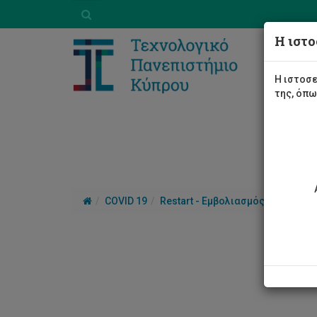
Η ιστο
Η ιστοσε
της, όπ
COVID 19
Restart - Εμβολιασμός
Δώρα κ
Δώρ