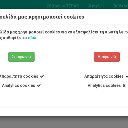
20 Χρόνια ΤΕΠΑΚ
myUni
Βιβλιο
σελίδα μας χρησιμοποιεί cookies
Φοιτητές/τριες
Σπουδές
λίδα μας χρησιμοποιεί cookies για να εξασφαλίσει τη σωστή λειτ
ως καθορίζεται
εδώ
.
Συμφωνώ
Διαφωνώ
Απαραίτητα cookies
Απαραίτητα cookies
αι ωφελήματα
Analytics cookies
Analytics cookies
α και ωφελήματα