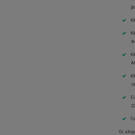
βα
Κλ
Κ
Φ
Κ
Α
Κλ
τ
Εί
2
Γι
Οι κλη