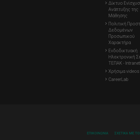
Δίκτυο Ενίσχυσ
Ανάπτυξης της
Μάθησης
Πολιτική Προσ
Δεδομένων
Προσωπικού
Χαρακτήρα
Ενδοδικτυακή
Ηλεκτρονική Σ
ΤΕΠΑΚ - Intranet
Χρήσιμα videos
CareerLab
ΕΠΙΚΟΙΝΩΝΊΑ
ΣΧΕΤΙΚΆ ΜΕ Τ