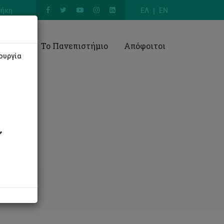
θήκη
ΕΛ
EN
Έρευνα
Το Πανεπιστήμιο
Απόφοιτοι
ουργία