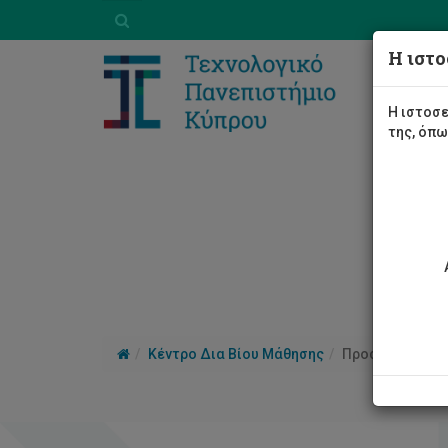
Η ιστο
Η ιστοσε
της, όπ
Κέντρο Δια Βίου Μάθησης
Προσφερόμενα