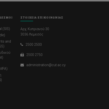
ΔΕΣΜΟΙ
ΣΤΟΙΧΕΙΑ ΕΠΙΚΟΙΝΩΝΙΑΣ
l (SIS)
Αρχ. Κυπριανού 30
3036 Λεμεσός
dle)
nts and
2500 2500
65)
ωδικού
2500 2750
t)
administration@cut.ac.cy
(MFA)
η
)