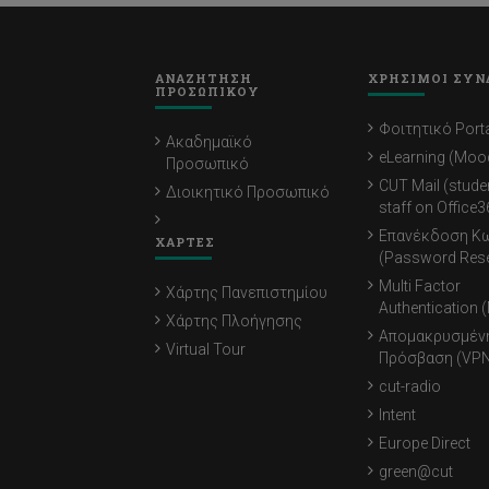
ΑΝΑΖΗΤΗΣΗ
ΧΡΗΣΙΜΟΙ ΣΥΝ
ΠΡΟΣΩΠΙΚΟΥ
Φοιτητικό Porta
Ακαδημαϊκό
eLearning (Moo
Προσωπικό
CUT Mail (stude
Διοικητικό Προσωπικό
staff on Office3
Επανέκδοση Κ
ΧΑΡΤΕΣ
(Password Rese
Multi Factor
Χάρτης Πανεπιστημίου
Authentication 
Χάρτης Πλοήγησης
Απομακρυσμέν
Virtual Tour
Πρόσβαση (VPN
cut-radio
Intent
Europe Direct
green@cut