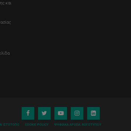
ης και
τασίας
ελίδα
ΟΝ ΙΣΤΌΤΟΠΟ
COOKIE POLICY
ΨΗΦΙΑΚΆ ΑΡΧΕΊΑ ΛΟΓΌΤΥΠΟΥ