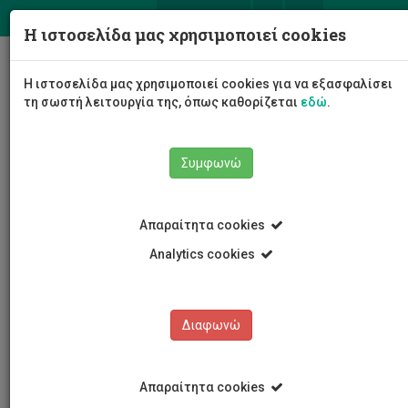
ΕΛ
EN
Η ιστοσελίδα μας χρησιμοποιεί cookies
Togg
Η ιστοσελίδα μας χρησιμοποιεί cookies για να εξασφαλίσει
navig
τη σωστή λειτουργία της, όπως καθορίζεται
εδώ
.
Συμφωνώ
Το Πανεπιστήμιο
Διοίκηση
Συμβούλιο
Απαραίτητα cookies
Σύνθεση Συμβουλίου
Παναγιώτης Ζαφείρης
Analytics cookies
Παναγιώτης Ζαφείρης
Διαφωνώ
Απαραίτητα cookies