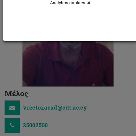
Analytics cookies
Μέλος
vrector.acad@cut.ac.cy
25002500