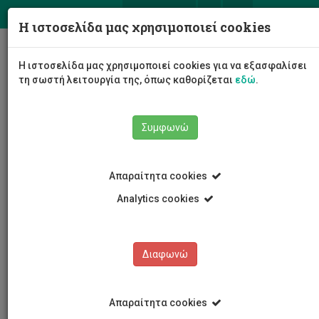
ΕΛ
EN
Η ιστοσελίδα μας χρησιμοποιεί cookies
Togg
Η ιστοσελίδα μας χρησιμοποιεί cookies για να εξασφαλίσει
navig
τη σωστή λειτουργία της, όπως καθορίζεται
εδώ
.
Συμφωνώ
Το Πανεπιστήμιο
Διοίκηση
Συμβούλιο
Απαραίτητα cookies
Σύνθεση Συμβουλίου
Νικόλας Τσαπατσούλης
Analytics cookies
Νικόλας Τσαπατσούλης
Διαφωνώ
Απαραίτητα cookies