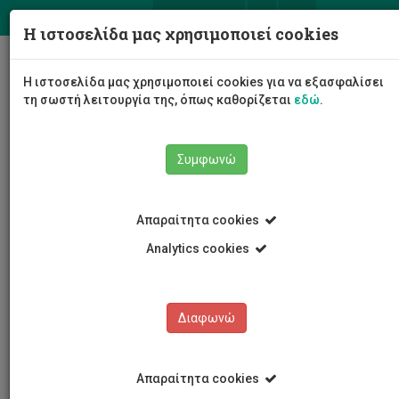
ΕΛ
EN
Η ιστοσελίδα μας χρησιμοποιεί cookies
Togg
Η ιστοσελίδα μας χρησιμοποιεί cookies για να εξασφαλίσει
navig
τη σωστή λειτουργία της, όπως καθορίζεται
εδώ
.
Συμφωνώ
Το Πανεπιστήμιο
Διοίκηση
Συμβούλιο
Απαραίτητα cookies
Σύνθεση Συμβουλίου
Στεφανία Φλωράκη
Analytics cookies
Στεφανία Φλωράκη
Διαφωνώ
Απαραίτητα cookies