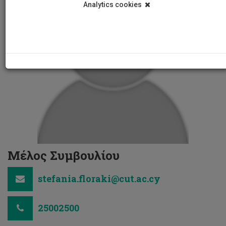
Analytics cookies
Μέλος Συμβουλίου
stefania.floraki@cut.ac.cy
25002500