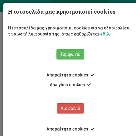
ΕΛ
EN
Η ιστοσελίδα μας χρησιμοποιεί cookies
Togg
Η ιστοσελίδα μας χρησιμοποιεί cookies για να εξασφαλίσει
navig
τη σωστή λειτουργία της, όπως καθορίζεται
εδώ
.
Το Πανεπιστήμιο
Διοίκηση
Συμφωνώ
Διοικητικές Υπηρεσίες
Υπηρεσία Επικοινωνίας, Προώθησης και
Διεθνοποίησης
Απαραίτητα cookies
Οι άνθρωποί μας
Μαριάννα Οράτη
Analytics cookies
Μαριάννα Οράτη
Διαφωνώ
Απαραίτητα cookies