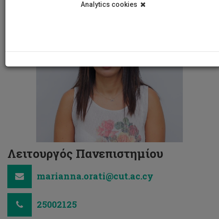
Analytics cookies
Λειτουργός Πανεπιστημίου
marianna.orati@cut.ac.cy
25002125