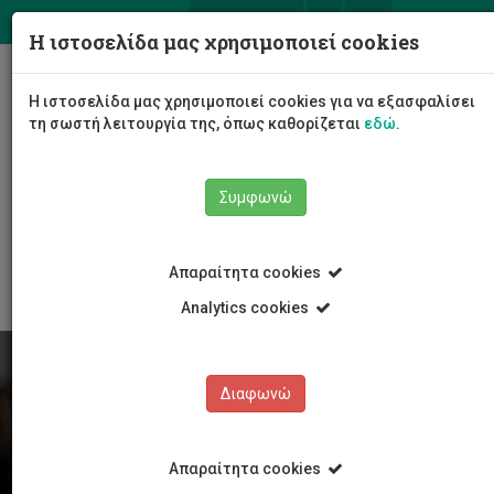
ΕΛ
EN
Η ιστοσελίδα μας χρησιμοποιεί cookies
Togg
Η ιστοσελίδα μας χρησιμοποιεί cookies για να εξασφαλίσει
navig
τη σωστή λειτουργία της, όπως καθορίζεται
εδώ
.
Συμφωνώ
Φοιτητές/τριες
Νέα & Εκδηλώσεις
Άρθρο
Απαραίτητα cookies
Analytics cookies
Διαφωνώ
Απαραίτητα cookies