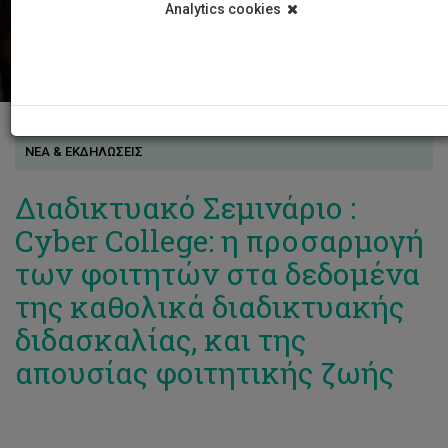
Analytics cookies
ΝΕΑ & ΕΚΔΗΛΩΣΕΙΣ
Διαδικτυακό Σεμινάριο :
Cyber College: η προσαρμογή
των φοιτητών στα δεδομένα
της καθολικά διαδικτυακής
διδασκαλίας, και της
απουσίας φοιτητικής ζωής