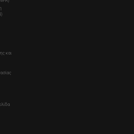
(MFA)
η
)
ης και
τασίας
ελίδα