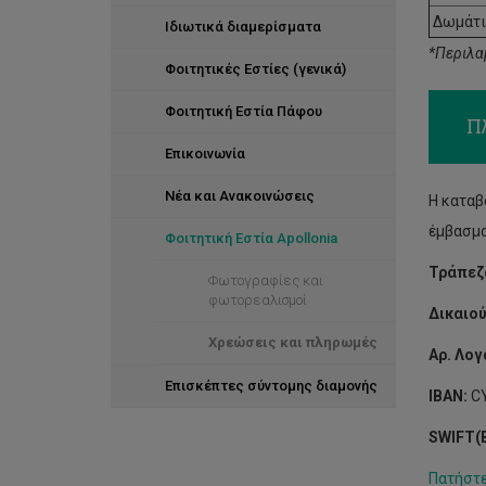
Δωμάτιο
Ιδιωτικά διαμερίσματα
*Περιλα
Φοιτητικές Εστίες (γενικά)
Φοιτητική Εστία Πάφου
Π
Επικοινωνία
Νέα και Ανακοινώσεις
Η καταβ
έμβασμα
Φοιτητική Εστία Apollonia
Τράπεζ
Φωτογραφίες και
φωτορεαλισμοί
Δικαιού
Χρεώσεις και πληρωμές
Αρ. Λο
Επισκέπτες σύντομης διαμονής
IBAN:
CY
SWIFT(B
Πατήστ