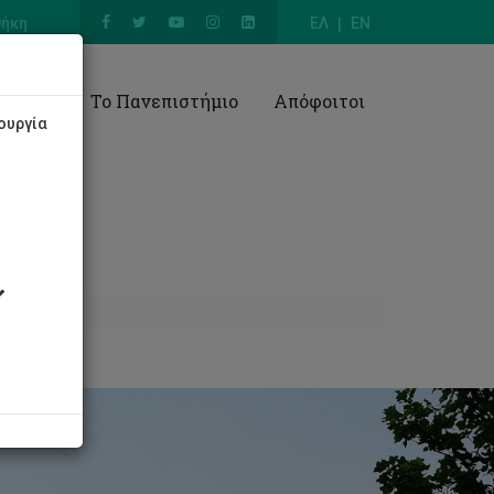
θήκη
ΕΛ
EN
Έρευνα
Το Πανεπιστήμιο
Απόφοιτοι
ουργία