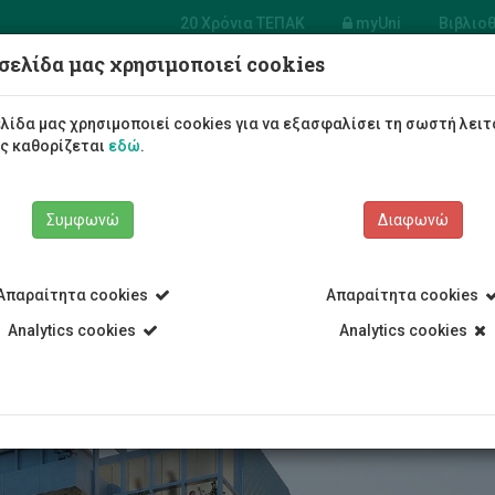
20 Χρόνια ΤΕΠΑΚ
myUni
Βιβλιο
σελίδα μας χρησιμοποιεί cookies
Φοιτητές/τριες
Σπουδές
λίδα μας χρησιμοποιεί cookies για να εξασφαλίσει τη σωστή λειτ
ως καθορίζεται
εδώ
.
Συμφωνώ
Διαφωνώ
Απαραίτητα cookies
Απαραίτητα cookies
τητική Εστία Apollonia
Χρεώσεις και πληρωμές
Analytics cookies
Analytics cookies