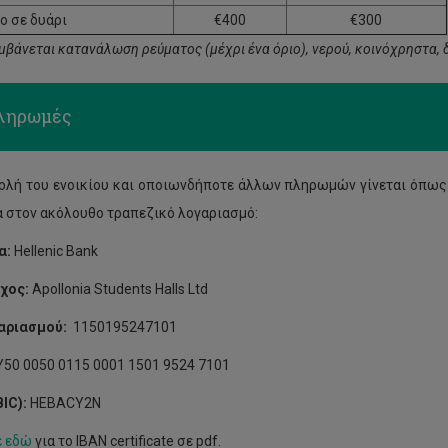
 σε δυάρι
€400
€300
μβάνεται κατανάλωση ρεύματος (μέχρι ένα όριο), νερού, κοινόχρηστα,
ληρωμές
ολή του ενοικίου και οποιωνδήποτε άλλων πληρωμών γίνεται όπως 
 στον ακόλουθο τραπεζικό λογαριασμό:
α:
Hellenic Bank
χος:
Apollonia Students Halls Ltd
γαριασμού:
1150195247101
50 0050 0115 0001 1501 9524 7101
IC):
HEBACY2N
ε εδώ
για το IBAN certificate σε pdf.