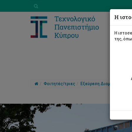
Η ιστο
Η ιστοσε
της, όπ
Φοιτητές/τριες
Εξεύρεση Διαμονής
Φοι