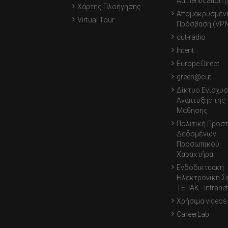
Authentication 
Χάρτης Πλοήγησης
Απομακρυσμέν
Virtual Tour
Πρόσβαση (VPN
cut-radio
Intent
Europe Direct
green@cut
Δίκτυο Ενίσχυσ
Ανάπτυξης της
Μάθησης
Πολιτική Προσ
Δεδομένων
Προσωπικού
Χαρακτήρα
Ενδοδικτυακή
Ηλεκτρονική Σ
ΤΕΠΑΚ - Intranet
Χρήσιμα videos
CareerLab