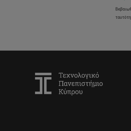
Βεβαιωθ
ταυτότη