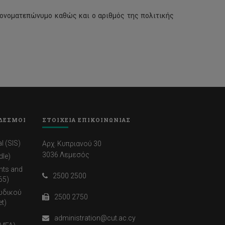
 ονοματεπώνυμο καθώς και ο αριθμός της πολιτικής
ΔΕΣΜΟΙ
ΣΤΟΙΧΕΙΑ ΕΠΙΚΟΙΝΩΝΙΑΣ
l (SIS)
Αρχ. Κυπριανού 30
3036 Λεμεσός
dle)
nts and
2500 2500
65)
ωδικού
2500 2750
t)
administration@cut.ac.cy