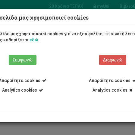
20 Χρόνια ΤΕΠΑΚ
myUni
Βιβλιο
σελίδα μας χρησιμοποιεί cookies
Φοιτητές/τριες
Σπουδές
λίδα μας χρησιμοποιεί cookies για να εξασφαλίσει τη σωστή λειτ
ως καθορίζεται
εδώ
.
Συμφωνώ
Διαφωνώ
Απαραίτητα cookies
Απαραίτητα cookies
μπία Μαρκίδου
Analytics cookies
Analytics cookies