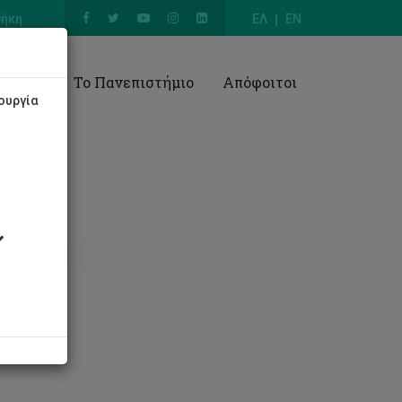
θήκη
ΕΛ
EN
Έρευνα
Το Πανεπιστήμιο
Απόφοιτοι
ουργία