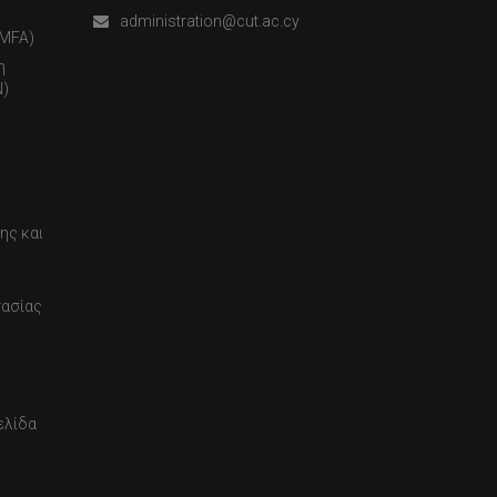
administration@cut.ac.cy
(MFA)
η
)
ης και
τασίας
ελίδα