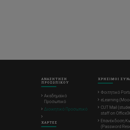
ΑΝΑΖΗΤΗΣΗ
ΧΡΗΣΙΜΟΙ ΣΥΝ
ΠΡΟΣΩΠΙΚΟΥ
Φοιτητικό Porta
Ακαδημαϊκό
eLearning (Moo
Προσωπικό
CUT Mail (stude
Διοικητικό Προσωπικό
staff on Office3
Επανέκδοση Κ
ΧΑΡΤΕΣ
(Password Rese