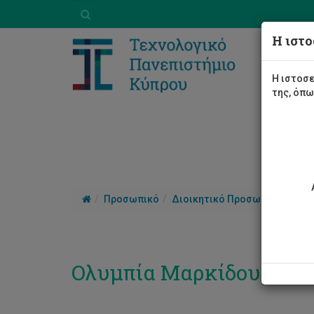
Η ιστο
Η ιστοσε
της, όπ
Προσωπικό
Διοικητικό Προσωπικό
Ολυ
Ολυμπία Μαρκίδου