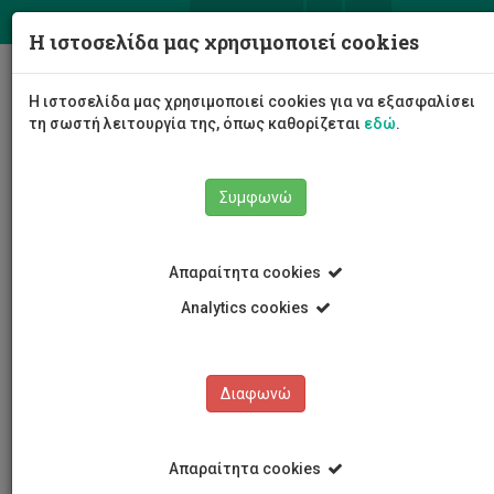
ΕΛ
EN
Η ιστοσελίδα μας χρησιμοποιεί cookies
Togg
Η ιστοσελίδα μας χρησιμοποιεί cookies για να εξασφαλίσει
navig
τη σωστή λειτουργία της, όπως καθορίζεται
εδώ
.
Συμφωνώ
Προσωπικό
Ακαδημαϊκό Προσωπικό
Απαραίτητα cookies
Γιώργος Τούλιος
Analytics cookies
Γιώργος Τούλιος
Διαφωνώ
Απαραίτητα cookies