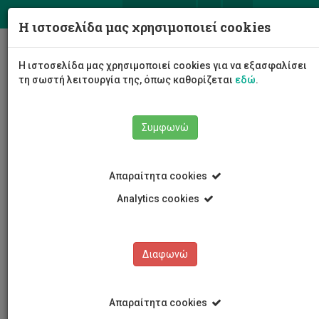
ΕΛ
EN
Η ιστοσελίδα μας χρησιμοποιεί cookies
Togg
Η ιστοσελίδα μας χρησιμοποιεί cookies για να εξασφαλίσει
navig
τη σωστή λειτουργία της, όπως καθορίζεται
εδώ
.
Συμφωνώ
Έρευνα
Υπηρεσία Έρευνας
Προσωπικό
Απαραίτητα cookies
Ελπίδα Φυλακτού
Analytics cookies
Ελπίδα Φυλακτού
Διαφωνώ
Απαραίτητα cookies