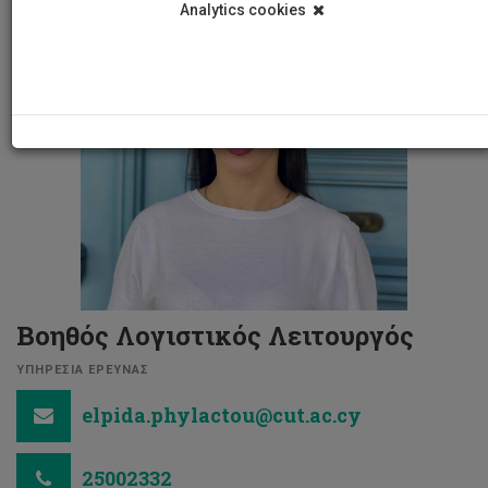
Analytics cookies
Βοηθός Λογιστικός Λειτουργός
ΥΠΗΡΕΣΙΑ ΕΡΕΥΝΑΣ
elpida.phylactou@cut.ac.cy
25002332