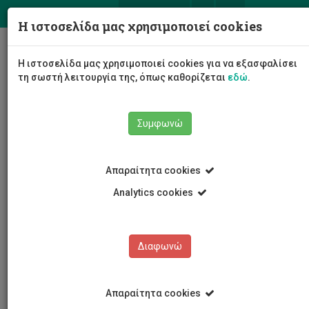
ΕΛ
EN
Η ιστοσελίδα μας χρησιμοποιεί cookies
Togg
Η ιστοσελίδα μας χρησιμοποιεί cookies για να εξασφαλίσει
navig
τη σωστή λειτουργία της, όπως καθορίζεται
εδώ
.
Συμφωνώ
Εκδόσεις
Άρθρο
Απαραίτητα cookies
Analytics cookies
Εκδόσεις
Διαφωνώ
Απαραίτητα cookies