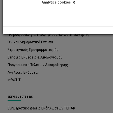
Analytics cookies
ΠΛΗΡΟΦΟΡΙΑΚΑ ΕΝΤΥΠΑ
Οδηγοί Σπουδών
Οδηγίες για νέους/ες φοιτητές/τριες
Πληροφορίες για Υποψήφιους/ες Φοιτητές/τριες
Γενικά Ενημερωτικά Έντυπα
Στρατηγικός Προγραμματισμός
Ετήσιες Εκθέσεις & Απολογισμοί
Προγράμματα Τελετών Αποφοίτησης
Αγγλικές Εκδόσεις
infoCUT
NEWSLETTERS
Ενημερωτικό Δελτίο Εκδηλώσεων ΤΕΠΑΚ