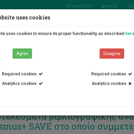
20 Years CUT
myUni
Lib
bsite uses cookies
Students
Education
R
te uses cookies to ensure its proper functionality, as described
her
Agree
Disagree
Required cookies
Required cookies
Analytics cookies
Analytics cookies
τελέσματα βιβλιογραφικής αν
smus+ SAVE στο οποίο συμμετ