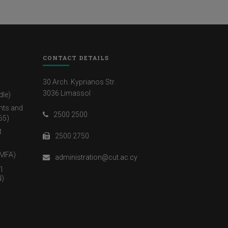
CONTACT DETAILS
30 Arch. Kyprianos Str.
3036 Limassol
dle)
nts and
2500 2500
65)
t
2500 2750
(MFA)
administration@cut.ac.cy
η
)