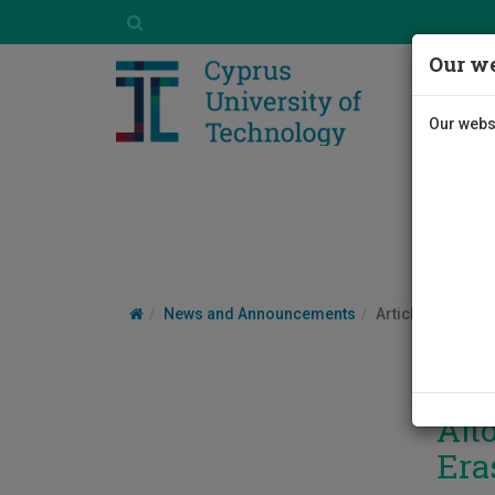
Our we
Our websi
News and Announcements
Article
Απο
Era