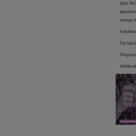
έχει δε
εργαλεί
υπόψη ό
Η έκθεσ
Για περ
Πληροφο
#eldera
Μά
Επι
το