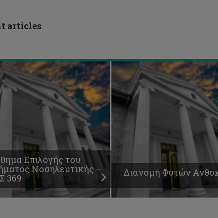
ήματος
σηλευτικής
Διανομή
t articles
Σ
Φυτών
Ανθοκομία
θημα Επιλογής του
ήματος Νοσηλευτικής –
Διανομή Φυτών Ανθο
Σ 369