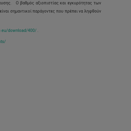
χνευσης. Ο βαθμός αξιοπιστίας και εγκυρότητας των
 είναι σημαντικοί παράγοντες που πρέπει να ληφθούν
e.eu/download/400/
.
ts/
Ιδιωτική
προβολή
κορυφαίων
μουσικών