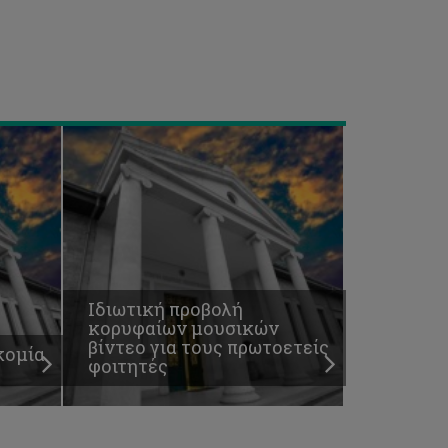
βίντεο
για
τους
πρωτοετείς
φοιτητές
Ιδιωτική προβολή
κορυφαίων μουσικών
βίντεο για τους πρωτοετείς
κομία
φοιτητές