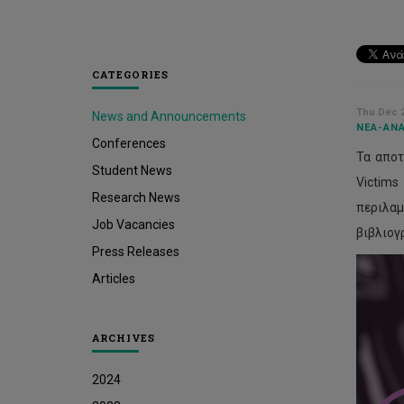
CATEGORIES
Thu Dec 2
News and Announcements
ΝΈΑ-ΑΝΑ
Conferences
Τα αποτ
Student News
Victims
Research News
περιλαμ
Job Vacancies
βιβλιογ
Press Releases
Articles
ARCHIVES
2024