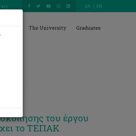
rary
ΕΛ
EN
esearch
The University
Graduates
e
.
ασκόπησης του έργου
έχει το ΤΕΠΑΚ