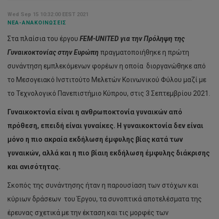
Wed Sep 15 10:32:00 EEST 2021
ΝΈΑ-ΑΝΑΚΟΙΝΏΣΕΙΣ
Στα πλαίσια του έργου
FEM-UNITED για την Πρόληψη της
Γυναικ
o
κτονίας στην Ευρώπη
πραγματοποιήθηκε η πρώτη
συνάντηση εμπλεκόμενων φορέων η οποία διοργανώθηκε από
το Μεσογειακό Ινστιτούτο Μελετών Κοινωνικού Φύλου μαζί με
το Τεχνολογικό Πανεπιστήμιο Κύπρου, στις 3 Σεπτεμβρίου 2021.
Γυναικοκτονία είναι η ανθρωποκτονία γυναικών από
πρόθεση, επειδή είναι γυναίκες.
Η γυναικοκτονία δεν είναι
μόνο η πιο ακραία εκδήλωση έμφυλης βίας κατά των
γυναικών, αλλά και η πιο βίαιη εκδήλωση έμφυλης διάκρισης
και ανισότητας.
Σκοπός της συνάντησης ήταν η παρουσίαση των στόχων και
κύριων δράσεων του Έργου, τα συνοπτικά
αποτελέσματα της
έρευνας σχετικά με την έκταση και τις μορφές των