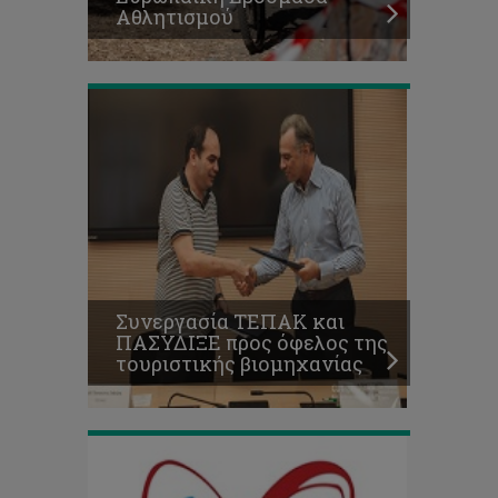
Αθλητισμού
τουριστικής
βιομηχανίας
Οικογενής
Υπερχοληστερολαιμία:
«Μάθε
τι
σημαίνει,
Συνεργασία TEΠΑΚ και
μπορεί
ΠΑΣΥΔΙΞΕ προς όφελος της
να
τουριστικής βιομηχανίας
σε
αφορά!»