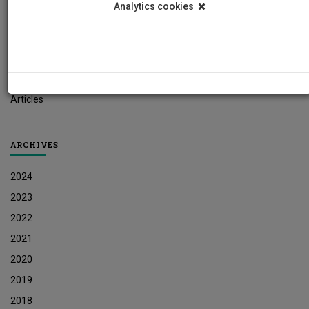
Analytics cookies
Student News
Research News
Job Vacancies
Press Releases
Articles
ARCHIVES
2024
2023
2022
2021
2020
2019
2018