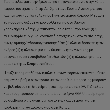
Τα αποτελέσματα της έρευνας για τη γυναικοκτονία στην Κύπρο
παρουσιάστηκαν από την Δρ. Χριστιάνα Κούτα, Αναπληρώτρια
Καθηγήτρια του Τεχνολογικού Πανεπιστημίου Κύπρου. Με βάση
τα ποσοτικά δεδομένα που συλλέχθηκαν, τα βασικά
χαρακτηριστικά της γυναικοκτονίας στην Κύπρο είναι: (i) η
πλειοψηφία των γυναικτονιών διαπράχθηκαν στο πλαίσιο της
συντροφικής/ενδοοικογενειακής βίας (ii) όλοι οι δράστες ήταν
άνδρες (iii) η πλειοψηφία των θυμάτων ήταν γυναίκες με
μεταναστευτικό υπόβαθρο ή καθεστώς (iv) η πλειοψηφία των
δραστών ήταν Κύπριοι υπήκοοι.
Η συζήτηση μεταξύ των εμπλεκόμενων φορέων επικεντρώθηκε
σε μεγάλο βαθμό στον τρόπο με τον οποίο οι υπηρεσίες μπορούν
να βελτιώσουν τη διαχείριση των περιπτώσεων DV/IPV, καθώς
και στους τρόπους με τους οποίους το έργο FEM-United μπορεί
να συμβάλει στην ανάπτυξη εργαλείων και μέτρων για την
πρόληψη της γυναικοκτονίας στην Κύπρο.