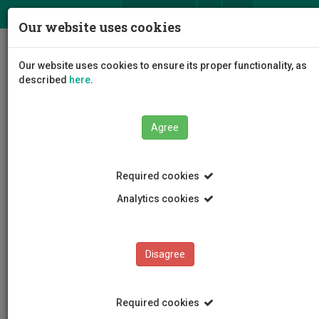
ΕΛ
EN
Our website uses cookies
Togg
Our website uses cookies to ensure its proper functionality, as
navig
described
here
.
Agree
News and Announcements
Article
Required cookies
Analytics cookies
Disagree
CATEGORIES
News and Announcements
Required cookies
Conferences