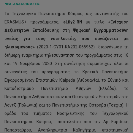
ΝΈΑ-ΑΝΑΚΟΙΝΏΣΕΙΣ
Το Τεχνολογικό Πανεπιστήμιο Κύπρου, ως συντονιστής του
ERASMUS+ προγράμματος,
eLily2-RN
με τίτλο
«Ενίσχυση
Δεξιοτήτων Εκπαίδευσης στη Ψηφιακή Εγγραμματοσύνη
υγείας για τους νοσηλευτές, που εργάζονται με
ηλικιωμένους»
(2020-1-CY01-KA202-065962), διοργάνωσε τη
διήμερη εναρκτήρια τηλεσυνάντηση του προγράμματος στις 18
και 19 Νοεμβρίου 2020. Στη συνάντηση συμμετείχαν όλοι οι
συνεργάτες του προγράμματος: το Κρατικό Πανεπιστήμιο
Εφαρμοσμένων Επιστημών Klaipėda (Λιθουανία), το Εθνικό και
Καποδιστριακό Πανεπιστήμιο Αθηνών (Ελλάδα), το
Πανεπιστήμιο Ανθρωπιστικών και Οικονομικών Επιστημών στο
Λοντζ (Πολωνία) και το Πανεπιστήμιο της Οστράβα (Τσεχία). Η
ομάδα του τμήματος Νοσηλευτικής του Τεχνολογικού
Πανεπιστημίου Κύπρου, αποτελείται από την Δρ Ευριδίκη
Παπασταύρου, Αναπληρώτρια Καθηγήτρια, επιστημονική