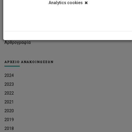
Analytics cookies
Φοιτητικά Νέα
Ερευνητικά Νέα
Ευκαιρίες Εργοδότησης
Δελτία Τύπου
Αρθρογραφία
ΑΡΧΕΙΟ ΑΝΑΚΟΙΝΩΣΕΩΝ
2024
2023
2022
2021
2020
2019
2018