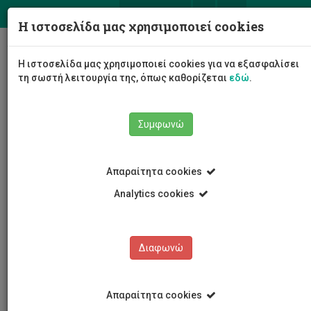
ΕΛ
EN
Η ιστοσελίδα μας χρησιμοποιεί cookies
Togg
Η ιστοσελίδα μας χρησιμοποιεί cookies για να εξασφαλίσει
navig
τη σωστή λειτουργία της, όπως καθορίζεται
εδώ
.
Συμφωνώ
Νέα και Ανακοινώσεις
Άρθρο
Απαραίτητα cookies
Analytics cookies
Διαφωνώ
ΚΑΤΗΓΟΡΙΕΣ
Νέα και Ανακοινώσεις
Απαραίτητα cookies
Συνέδρια