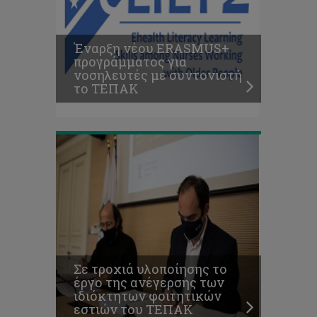
της
ανέγερσης
των
Έναρξη νέου ERASMUS+
ιδιόκτητων
προγράμματος για
φοιτητικών
νοσηλευτές με συντονιστή
εστιών
το ΤΕΠΑΚ
του
ΤΕΠΑΚ
Θετικά
τα
αποτελέσματα
της
εκπαίδευσης
Σε τροχιά υλοποίησης το
φοιτητών
έργο της ανέγερσης των
για
ιδιόκτητων φοιτητικών
θέματα
εστιών του ΤΕΠΑΚ
ρητορικής