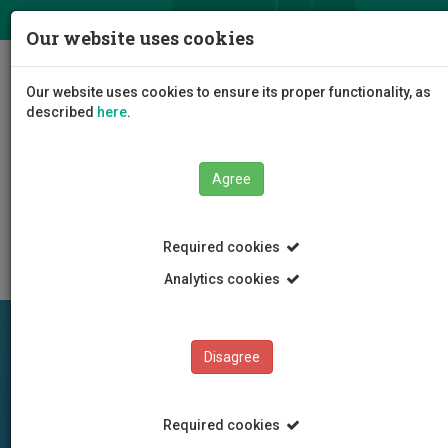
ΕΛ
EN
Our website uses cookies
Togg
Our website uses cookies to ensure its proper functionality, as
navig
described
here
.
Agree
Graduates
Events/ Workshops/ Seminars
Required cookies
Analytics cookies
Disagree
Required cookies