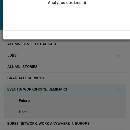
Analytics cookies
ALUMNI BENEFITS PACKAGE
JOBS
ALUMNI STORIES
Employers' Application for Job Advertisements
GRADUATE SURVEYS
Vacancies
EVENTS/ WORKSHOPS/ SEMINARS
Future
Past
EURES NETWORK: WORK ANYWHERE IN EUROPE