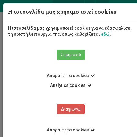
ΕΛ
EN
Η ιστοσελίδα μας χρησιμοποιεί cookies
Togg
Η ιστοσελίδα μας χρησιμοποιεί cookies για να εξασφαλίσει
navig
τη σωστή λειτουργία της, όπως καθορίζεται
εδώ
.
Σχολές
Σχολή Επιστημών Υγείας
Συμφωνώ
Τμήμα Νοσηλευτικής
Προσωπικό Τμήματος
Αποσπασμένο Νοσηλευτικό Προσωπικό
Άντρη Χρίστου
Απαραίτητα cookies
Analytics cookies
Άντρη Χρίστου
Διαφωνώ
Απαραίτητα cookies