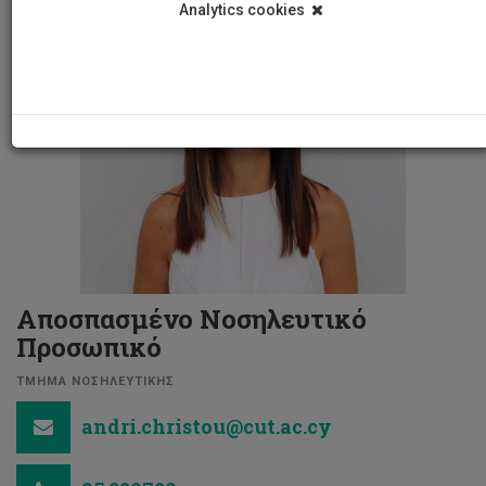
Analytics cookies
Αποσπασμένο Νοσηλευτικό
Προσωπικό
ΤΜΗΜΑ ΝΟΣΗΛΕΥΤΙΚΗΣ
andri.christou@cut.ac.cy