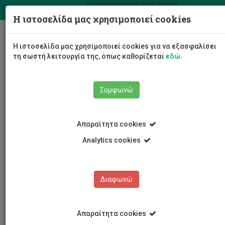
ΕΛ
EN
Η ιστοσελίδα μας χρησιμοποιεί cookies
Togg
Η ιστοσελίδα μας χρησιμοποιεί cookies για να εξασφαλίσει
navig
τη σωστή λειτουργία της, όπως καθορίζεται
εδώ
.
Σχολές
Σχολή Επιστημών Υγείας
Συμφωνώ
old Διεθνές Ινστιτούτο Κύπρου για την
Περιβαλλοντική και Δημόσια Υγεία
Προσωπικό Τμήματος
Ξάνθη Ανδριανού
Απαραίτητα cookies
Analytics cookies
Ξάνθη Ανδριανού
Διαφωνώ
Απαραίτητα cookies