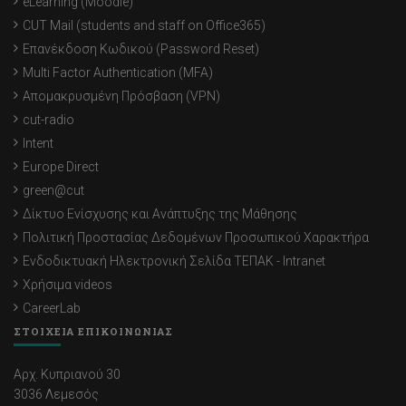
eLearning (Moodle)
CUT Mail (students and staff on Office365)
Επανέκδοση Κωδικού (Password Reset)
Multi Factor Authentication (MFA)
Απομακρυσμένη Πρόσβαση (VPN)
cut-radio
Intent
Europe Direct
green@cut
Δίκτυο Ενίσχυσης και Ανάπτυξης της Μάθησης
Πολιτική Προστασίας Δεδομένων Προσωπικού Χαρακτήρα
Ενδοδικτυακή Ηλεκτρονική Σελίδα ΤΕΠΑΚ - Intranet
Χρήσιμα videos
CareerLab
ΣΤΟΙΧΕΙΑ ΕΠΙΚΟΙΝΩΝΙΑΣ
Αρχ. Κυπριανού 30
3036 Λεμεσός