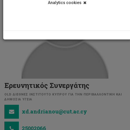
Analytics cookies
Ερευνητικός Συνεργάτης
OLD ΔΙΕΘΝΕΣ ΙΝΣΤΙΤΟΥΤΟ ΚΥΠΡΟΥ ΓΙΑ ΤΗΝ ΠΕΡΙΒΑΛΛΟΝΤΙΚΗ ΚΑΙ
ΔΗΜΟΣΙΑ ΥΓΕΙΑ
xd.andrianou@cut.ac.cy
25002066