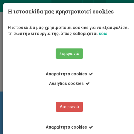
ΕΛ
EN
Η ιστοσελίδα μας χρησιμοποιεί cookies
Togg
Η ιστοσελίδα μας χρησιμοποιεί cookies για να εξασφαλίσει
navig
τη σωστή λειτουργία της, όπως καθορίζεται
εδώ
.
Σχολές
Σχολή Επιστημών Υγείας
Συμφωνώ
old Διεθνές Ινστιτούτο Κύπρου για την
Περιβαλλοντική και Δημόσια Υγεία
8η ΕΤΗΣΙΑ ΗΜΕΡΙΔΑ ΔΗΜΟΣΙΑΣ ΥΓΕΙΑΣ
Απαραίτητα cookies
Analytics cookies
Διαφωνώ
Απαραίτητα cookies