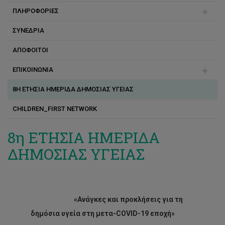
ΠΛΗΡΟΦΟΡΙΕΣ
Άγγελος Κυριάκου
ΣΥΝΕΔΡΙΑ
Άντρη Παναγιώτου
Ακαδημαϊκό ημερολόγιο
ΑΠΟΦΟΙΤΟΙ
Δέσποινα Πάμπακα
Διδακτορικές Διατριβές
ΕΠΙΚΟΙΝΩΝΙΑ
Ελίνα Ιωάννου
Οδηγός σπουδών
8Η ΕΤΗΣΙΑ ΗΜΕΡΙΔΑ ΔΗΜΟΣΙΑΣ ΥΓΕΙΑΣ
Ιωάννης Νικητίδης
Πρακτική άσκηση
CII on Facebook
CHILDREN_FIRST NETWORK
Κορίνα Κωνσταντίνου
Σύνοψη των σπουδών στο τμήμα
Κυριακή Χαιραλλα
Κώστας Α. Χριστοφή
8η ΕΤΗΣΙΑ ΗΜΕΡΙΔΑ
ΔΗΜΟΣΙΑΣ ΥΓΕΙΑΣ
Κωνσταντίνος Μακρής
Ξάνθη Ανδριανού
Παναγιώτης Κουής
«Aνάγκες και προκλήσεις για τη
Παντελής Χαρισιάδης
δημόσια υγεία στη μετα-COVID-19 εποχή»