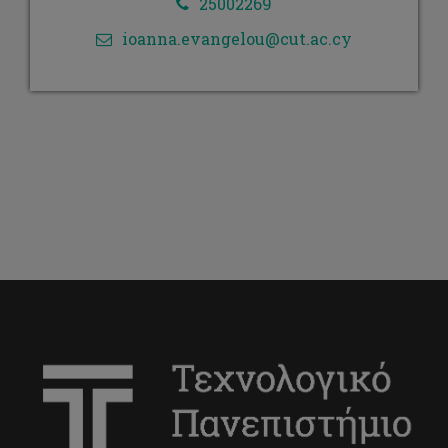
25002269
ioanna.evangelou@cut.ac.cy