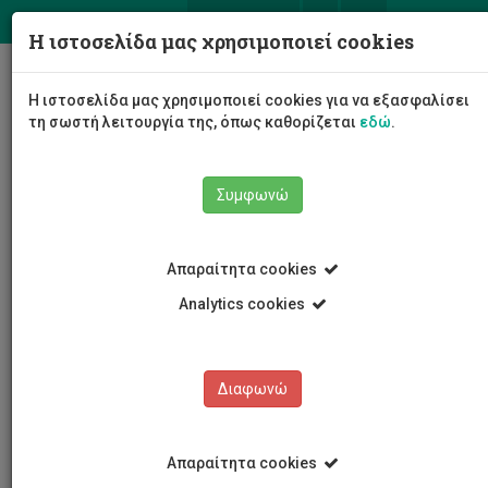
ΕΛ
EN
Η ιστοσελίδα μας χρησιμοποιεί cookies
Togg
Η ιστοσελίδα μας χρησιμοποιεί cookies για να εξασφαλίσει
navig
τη σωστή λειτουργία της, όπως καθορίζεται
εδώ
.
Σχολές
Σχολή Διοίκησης και Οικονομίας
Συμφωνώ
Επικοινωνία
Απαραίτητα cookies
Analytics cookies
Επικοινωνία
Διαφωνώ
Απαραίτητα cookies