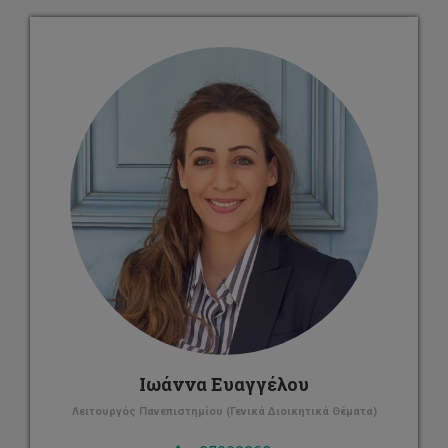
Ιωάννα Ευαγγέλου
Λειτουργός Πανεπιστημίου (Γενικά Διοικητικά Θέματα)